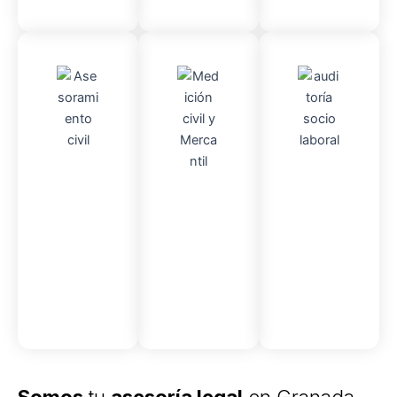
Asesor
Audito
Medici
amient
ria
Socio-
ón
o
Civil y
laboral
Civil
mercantil