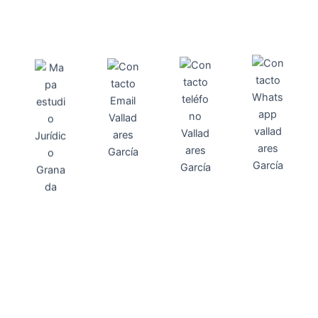
Direcci
Teléfo
Whats
ón
Direcci
asesoria@
no
App
valladares
958131220
65463832
ón
Avenida
-garcia.es
4
Barcelona,
4, Local 2
18006
Granada