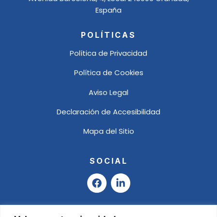
España
POLÍTICAS
Política de Privacidad
Política de Cookies
Aviso Legal
Declaración de Accesibilidad
Mapa del Sitio
SOCIAL
F
L
a
i
c
n
e
k
b
e