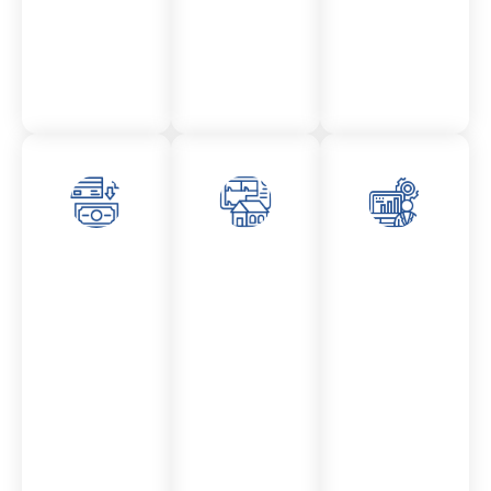
Laboral
Asesor
Admini
Asesor
amient
stració
amient
o
n
o
Mercantil
Fincas
Contencio
so
administr
ativo