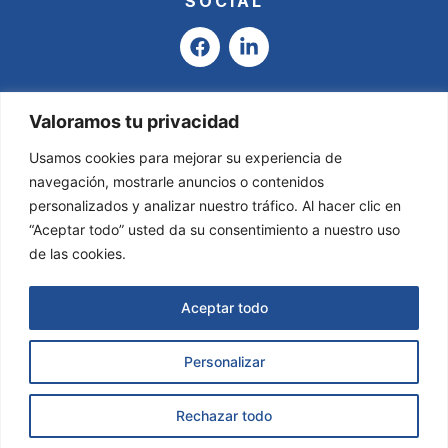
SOCIAL
F
L
a
i
c
n
e
k
b
e
Valoramos tu privacidad
o
d
o
i
Usamos cookies para mejorar su experiencia de
k
n
navegación, mostrarle anuncios o contenidos
-
personalizados y analizar nuestro tráfico. Al hacer clic en
i
“Aceptar todo” usted da su consentimiento a nuestro uso
n
de las cookies.
Aceptar todo
Personalizar
Asesoría Valladares & García © 2025
Todos
los derechos reservados.
Página Web creada por
Solicitar Información
S4B Group.
Rechazar todo