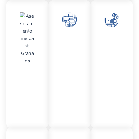
Admini
Asesor
stració
amient
n
o
Fincas
Contencio
so
administr
Asesor
ativo
amient
o
Mercantil