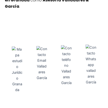
García
.
Direcci
Teléfo
Whats
ón
Direcci
asesoria@
no
App
valladares
958131220
65463832
ón