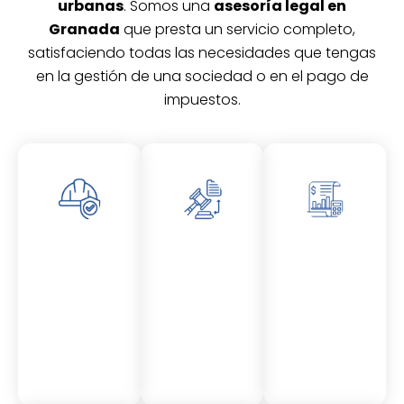
urbanas
. Somos una
asesoría legal en
Granada
que presta un servicio completo,
satisfaciendo todas las necesidades que tengas
en la gestión de una sociedad o en el pago de
impuestos.
Asesor
Asesor
Asesor
amient
amient
amient
o
o
o
Laboral
Fiscal
Contable