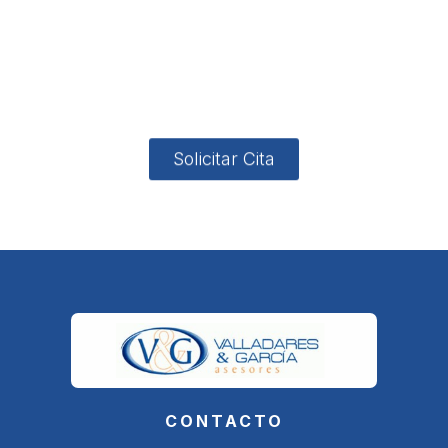
Avenida
-garcia.es
4
Barcelona,
4, Local 2
18006
Granada
Solicitar Cita
CONTACTO