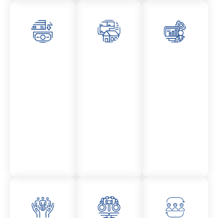
Asesor
Admini
Asesor
amient
stració
amient
o
n
o
Mercantil
Fincas
Contencio
so
administr
ativo