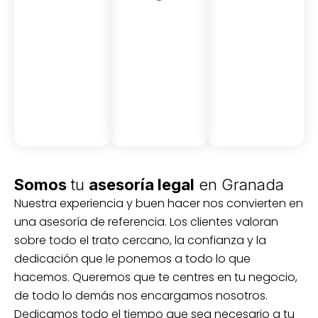
Asesor
Medici
Audito
amient
ón
ria
Civil y
Socio-
o
mercantil
laboral
Civil
Somos
tu
asesoría legal
en Granada
Nuestra experiencia y buen hacer nos convierten en
una asesoría de referencia. Los clientes valoran
sobre todo el trato cercano, la confianza y la
dedicación que le ponemos a todo lo que
hacemos. Queremos que te centres en tu negocio,
de todo lo demás nos encargamos nosotros.
Dedicamos todo el tiempo que sea necesario a tu