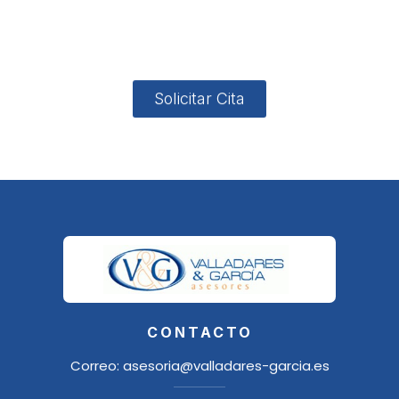
4, Local 2
18006
Granada
Solicitar Cita
CONTACTO
Correo:
asesoria@valladares-garcia.es