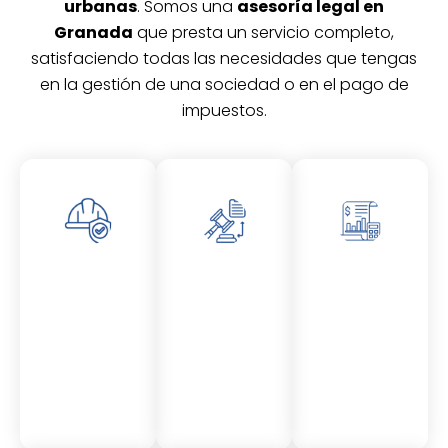
urbanas
. Somos una
asesoría legal en
Granada
que presta un servicio completo,
satisfaciendo todas las necesidades que tengas
en la gestión de una sociedad o en el pago de
impuestos.
Asesor
Asesor
Asesor
amient
amient
amient
o
o
o
Laboral
Fiscal
Contable