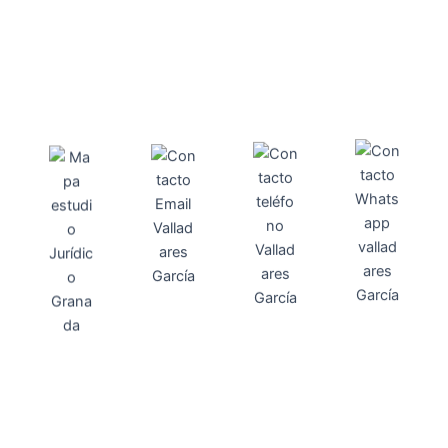
Direcci
Teléfo
Whats
ón
Direcci
asesoria@
no
App
valladares
958131220
65463832
ón
Avenida
-garcia.es
4
Barcelona,