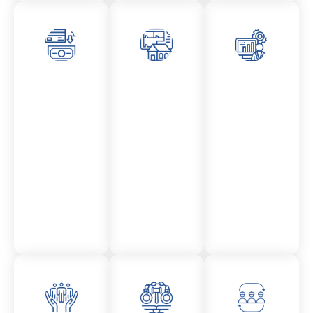
Asesor
Admini
Asesor
amient
stració
amient
o
n
o
Mercantil
Fincas
Contencio
so
administr
ativo