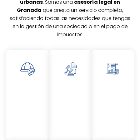
urbanas
. Somos una
asesoría legal en
Granada
que presta un servicio completo,
satisfaciendo todas las necesidades que tengas
en la gestión de una sociedad o en el pago de
impuestos.
Asesor
Asesor
Asesor
amient
amient
amient
o
o
o
Laboral
Fiscal
Contable