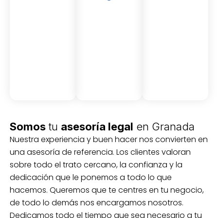
Asesor
Medici
Audito
amient
ón
ria
Civil y
Socio-
o
mercantil
laboral
Civil
Somos
tu
asesoría legal
en Granada
Nuestra experiencia y buen hacer nos convierten en
una asesoría de referencia. Los clientes valoran
sobre todo el trato cercano, la confianza y la
dedicación que le ponemos a todo lo que
hacemos. Queremos que te centres en tu negocio,
de todo lo demás nos encargamos nosotros.
Dedicamos todo el tiempo que sea necesario a tu