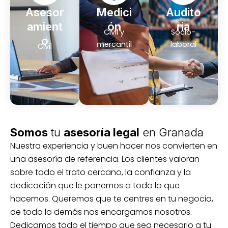
Asesor
Medici
Audito
amient
ón
ria
Civil y
Socio-
o
mercantil
laboral
Civil
Somos
tu
asesoría legal
en Granada
Nuestra experiencia y buen hacer nos convierten en
una asesoría de referencia. Los clientes valoran
sobre todo el trato cercano, la confianza y la
dedicación que le ponemos a todo lo que
hacemos. Queremos que te centres en tu negocio,
de todo lo demás nos encargamos nosotros.
Dedicamos todo el tiempo que sea necesario a tu