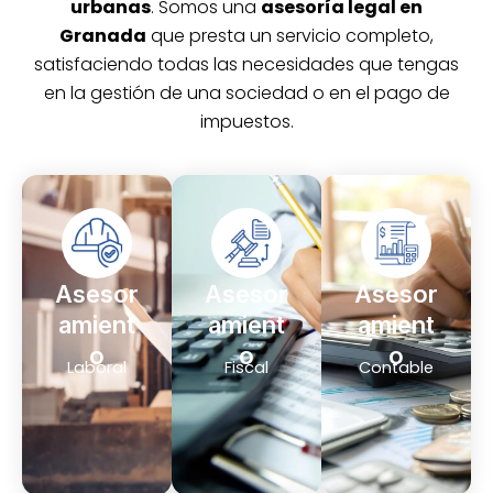
urbanas
. Somos una
asesoría legal en
Granada
que presta un servicio completo,
satisfaciendo todas las necesidades que tengas
en la gestión de una sociedad o en el pago de
impuestos.
Asesor
Asesor
Asesor
amient
amient
amient
o
o
o
Laboral
Fiscal
Contable