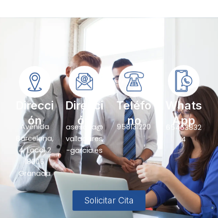
Direcci
Direcci
Teléfo
Whats
ón
ón
no
App
Avenida
asesoria@
958131220
65463832
Barcelona,
valladares
4
4, Local 2
-garcia.es
18006
Granada
Solicitar Cita