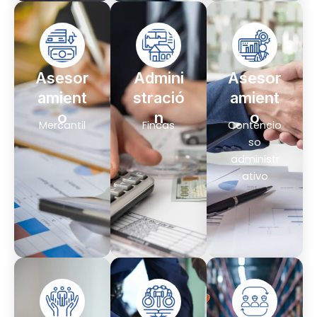
Asesor
Admini
Asesor
amient
stració
amient
o
n
o
Mercantil
Fincas
Contencio
so
administr
ativo