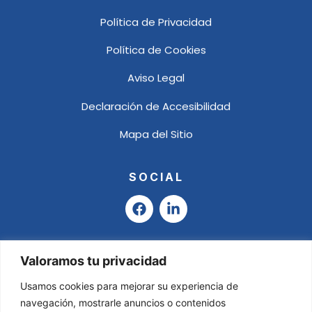
Política de Privacidad
Política de Cookies
Aviso Legal
Declaración de Accesibilidad
Mapa del Sitio
SOCIAL
F
L
a
i
c
n
e
k
b
e
Valoramos tu privacidad
o
d
o
i
Usamos cookies para mejorar su experiencia de
k
n
navegación, mostrarle anuncios o contenidos