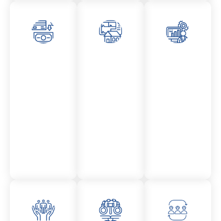
Asesor
Admini
Asesor
amient
stració
amient
o
n
o
Mercantil
Fincas
Contencio
so
administr
ativo