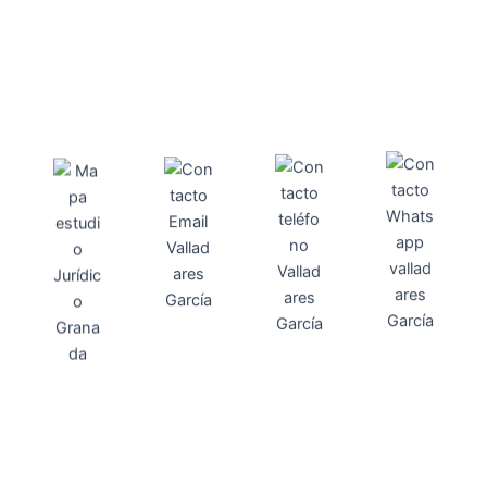
Direcci
Teléfo
Whats
ón
Direcci
asesoria@
no
App
valladares
958131220
65463832
ón
Avenida
-garcia.es
4
Barcelona,