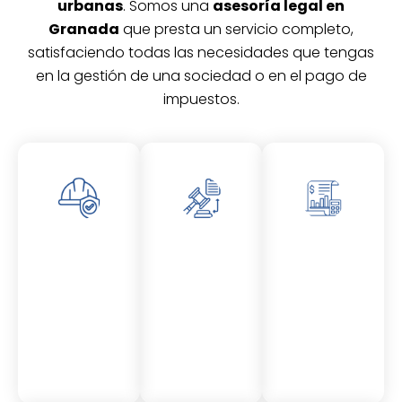
urbanas
. Somos una
asesoría legal en
Granada
que presta un servicio completo,
satisfaciendo todas las necesidades que tengas
en la gestión de una sociedad o en el pago de
impuestos.
Asesor
Asesor
Asesor
amient
amient
amient
o
o
o
Laboral
Fiscal
Contable