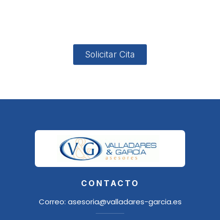
4, Local 2
18006
Granada
Solicitar Cita
CONTACTO
Correo:
asesoria@valladares-garcia.es