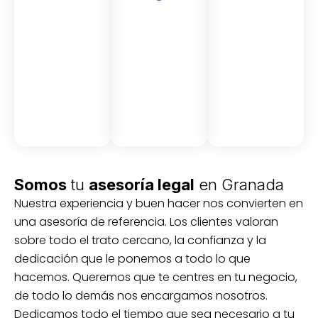
Asesor
Medici
Audito
amient
ón
ria
Civil y
Socio-
o
mercantil
laboral
Civil
Somos
tu
asesoría legal
en Granada
Nuestra experiencia y buen hacer nos convierten en
una asesoría de referencia. Los clientes valoran
sobre todo el trato cercano, la confianza y la
dedicación que le ponemos a todo lo que
hacemos. Queremos que te centres en tu negocio,
de todo lo demás nos encargamos nosotros.
Dedicamos todo el tiempo que sea necesario a tu