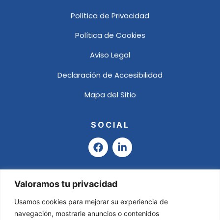
Política de Privacidad
Política de Cookies
Aviso Legal
Declaración de Accesibilidad
Mapa del Sitio
SOCIAL
F
L
a
i
c
n
e
k
b
e
Valoramos tu privacidad
o
d
o
i
Usamos cookies para mejorar su experiencia de
k
n
navegación, mostrarle anuncios o contenidos