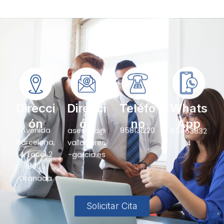
Direcci
Direcci
Teléfo
Whats
ón
ón
no
App
Avenida
asesoria@
958131220
65463832
Barcelona,
valladares
4
4, Local 2
-garcia.es
18006
Granada
Solicitar Cita