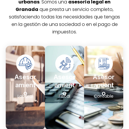
urbanas
. Somos una
asesoría legal en
Granada
que presta un servicio completo,
satisfaciendo todas las necesidades que tengas
en la gestión de una sociedad o en el pago de
impuestos.
Asesor
Asesor
Asesor
amient
amient
amient
o
o
o
Laboral
Fiscal
Contable