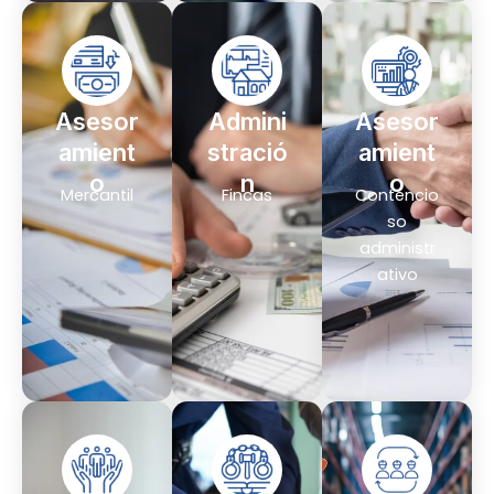
Asesor
Admini
Asesor
amient
stració
amient
o
n
o
Mercantil
Fincas
Contencio
so
administr
ativo