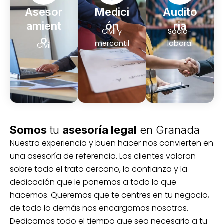
Asesor
Medici
Audito
amient
ón
ria
Civil y
Socio-
o
mercantil
laboral
Civil
Somos
tu
asesoría legal
en Granada
Nuestra experiencia y buen hacer nos convierten en
una asesoría de referencia. Los clientes valoran
sobre todo el trato cercano, la confianza y la
dedicación que le ponemos a todo lo que
hacemos. Queremos que te centres en tu negocio,
de todo lo demás nos encargamos nosotros.
Dedicamos todo el tiempo que sea necesario a tu