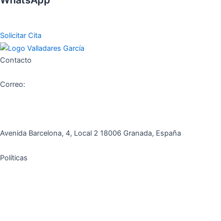
654638324
Solicitar Cita
Contacto
Correo:
asesoria@valladares-garcia.es
Telefono:
958131220
Avenida Barcelona, 4, Local 2 18006 Granada, España
Políticas
Política de Privacidad
Política de Cookies