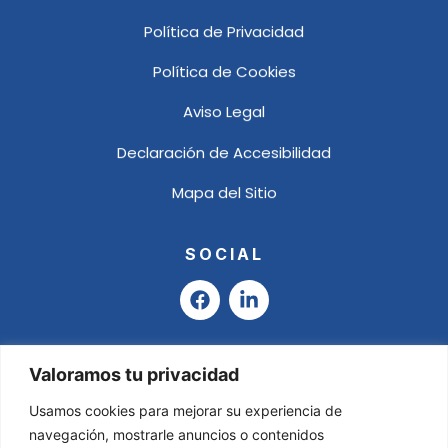
Política de Privacidad
Política de Cookies
Aviso Legal
Declaración de Accesibilidad
Mapa del Sitio
SOCIAL
F
L
a
i
c
n
e
k
b
e
Valoramos tu privacidad
o
d
o
i
Usamos cookies para mejorar su experiencia de
k
n
navegación, mostrarle anuncios o contenidos