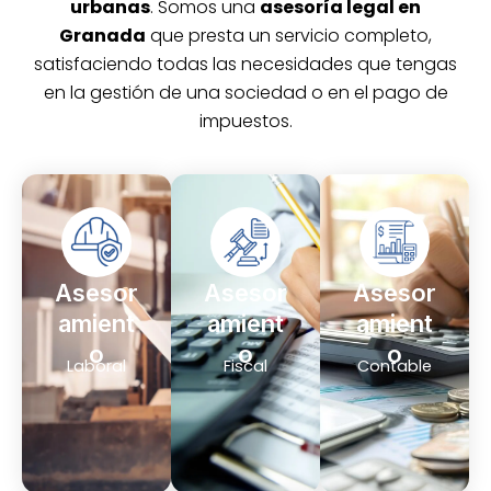
urbanas
. Somos una
asesoría legal en
Granada
que presta un servicio completo,
satisfaciendo todas las necesidades que tengas
en la gestión de una sociedad o en el pago de
impuestos.
Asesor
Asesor
Asesor
amient
amient
amient
o
o
o
Laboral
Fiscal
Contable