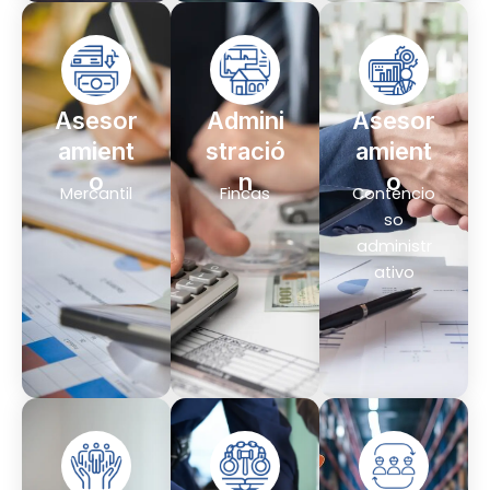
Asesor
Admini
Asesor
amient
stració
amient
o
n
o
Mercantil
Fincas
Contencio
so
administr
ativo