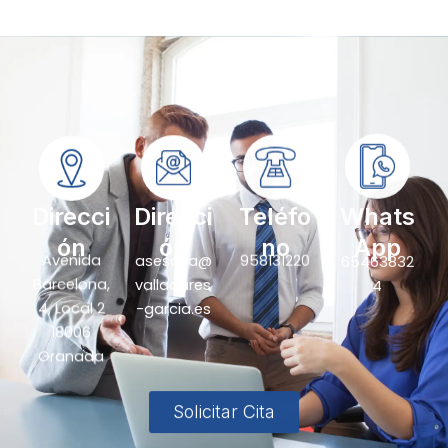
Direcci
Direcci
Teléfo
Whats
ón
ón
no
App
Avenida
asesoria@
958131220
65463832
Barcelona,
valladares
4
4, Local 2
-garcia.es
18006
Granada
Solicitar Cita