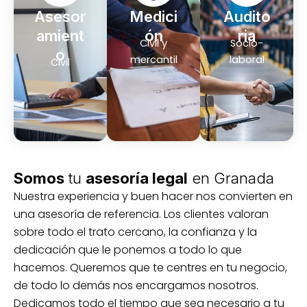
Asesor
Medici
Audito
amient
ón
ria
Civil y
Socio-
o
mercantil
laboral
Civil
Somos
tu
asesoría legal
en Granada
Nuestra experiencia y buen hacer nos convierten en
una asesoría de referencia. Los clientes valoran
sobre todo el trato cercano, la confianza y la
dedicación que le ponemos a todo lo que
hacemos. Queremos que te centres en tu negocio,
de todo lo demás nos encargamos nosotros.
Dedicamos todo el tiempo que sea necesario a tu