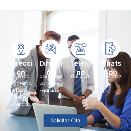
Direcci
Direcci
Teléfo
Whats
ón
ón
no
App
Avenida
asesoria@
958131220
65463832
Barcelona,
valladares
4
4, Local 2
-garcia.es
18006
Granada
Solicitar Cita