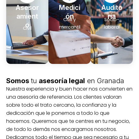
Asesor
Medici
Audito
amient
ón
ria
Civil y
Socio-
o
mercantil
laboral
Civil
Somos
tu
asesoría legal
en Granada
Nuestra experiencia y buen hacer nos convierten en
una asesoría de referencia. Los clientes valoran
sobre todo el trato cercano, la confianza y la
dedicación que le ponemos a todo lo que
hacemos. Queremos que te centres en tu negocio,
de todo lo demás nos encargamos nosotros.
Dedicamos todo el tiempo que sea necesario a tu