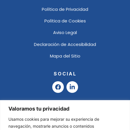
Política de Privacidad
Política de Cookies
Aviso Legal
Declaración de Accesibilidad
Mapa del Sitio
SOCIAL
F
L
a
i
c
n
e
k
b
e
Valoramos tu privacidad
o
d
o
i
Usamos cookies para mejorar su experiencia de
k
n
navegación, mostrarle anuncios o contenidos