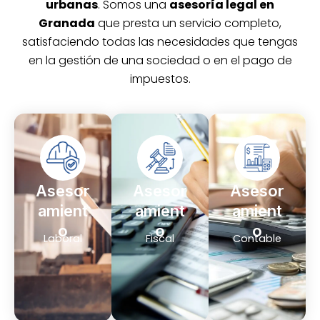
urbanas
. Somos una
asesoría legal en
Granada
que presta un servicio completo,
satisfaciendo todas las necesidades que tengas
en la gestión de una sociedad o en el pago de
impuestos.
Asesor
Asesor
Asesor
amient
amient
amient
o
o
o
Laboral
Fiscal
Contable