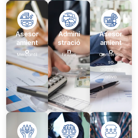
Asesor
Admini
Asesor
amient
stració
amient
o
n
o
Mercantil
Fincas
Contencio
so
administr
ativo