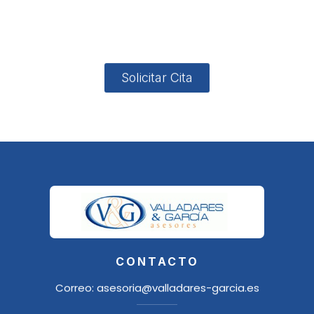
4, Local 2
18006
Granada
Solicitar Cita
CONTACTO
Correo:
asesoria@valladares-garcia.es