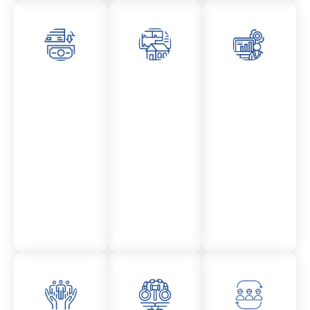
Asesor
Admini
Asesor
amient
stració
amient
o
n
o
Mercantil
Fincas
Contencio
so
administr
ativo