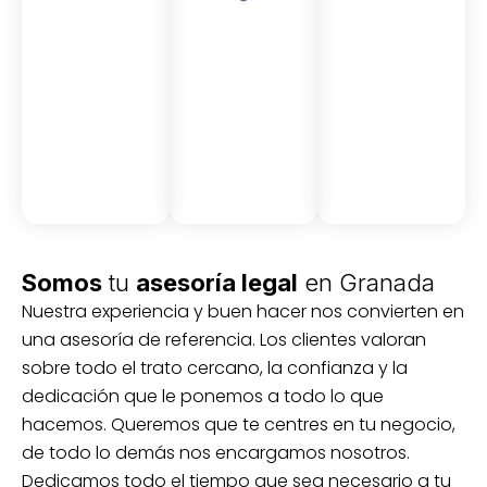
Asesor
Medici
Audito
amient
ón
ria
Civil y
Socio-
o
mercantil
laboral
Civil
Somos
tu
asesoría legal
en Granada
Nuestra experiencia y buen hacer nos convierten en
una asesoría de referencia. Los clientes valoran
sobre todo el trato cercano, la confianza y la
dedicación que le ponemos a todo lo que
hacemos. Queremos que te centres en tu negocio,
de todo lo demás nos encargamos nosotros.
Dedicamos todo el tiempo que sea necesario a tu