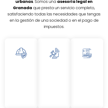
urbanas
. Somos una
asesoría legal en
Granada
que presta un servicio completo,
satisfaciendo todas las necesidades que tengas
en la gestión de una sociedad o en el pago de
impuestos.
Asesor
Asesor
Asesor
amient
amient
amient
o
o
o
Laboral
Fiscal
Contable