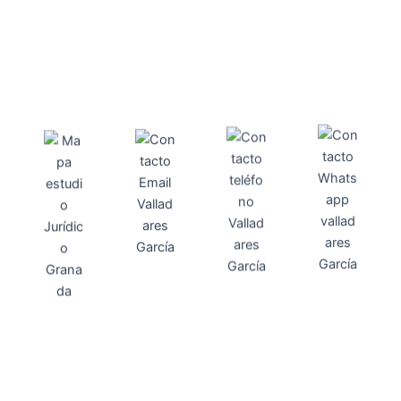
Direcci
Teléfo
Whats
ón
Direcci
asesoria@
no
App
valladares
958131220
65463832
ón
Avenida
-garcia.es
4
Barcelona,