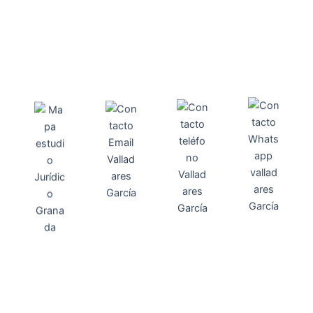
Direcci
Teléfo
Whats
ón
Direcci
asesoria@
no
App
valladares
958131220
65463832
ón
Avenida
-garcia.es
4
Barcelona,