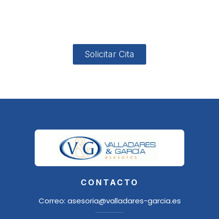
4, Local 2
18006
Granada
Solicitar Cita
CONTACTO
Correo:
asesoria@valladares-garcia.es