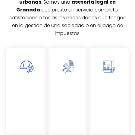
urbanas
. Somos una
asesoría legal en
Granada
que presta un servicio completo,
satisfaciendo todas las necesidades que tengas
en la gestión de una sociedad o en el pago de
impuestos.
Asesor
Asesor
Asesor
amient
amient
amient
o
o
o
Laboral
Fiscal
Contable