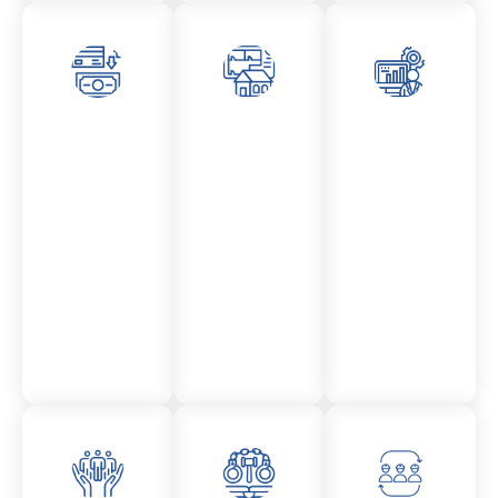
Asesor
Admini
Asesor
amient
stració
amient
o
n
o
Mercantil
Fincas
Contencio
so
administr
ativo