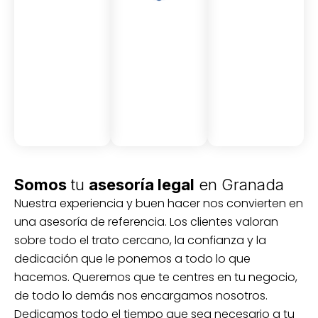
Asesor
Medici
Audito
amient
ón
ria
Civil y
Socio-
o
mercantil
laboral
Civil
Somos
tu
asesoría legal
en Granada
Nuestra experiencia y buen hacer nos convierten en
una asesoría de referencia. Los clientes valoran
sobre todo el trato cercano, la confianza y la
dedicación que le ponemos a todo lo que
hacemos. Queremos que te centres en tu negocio,
de todo lo demás nos encargamos nosotros.
Dedicamos todo el tiempo que sea necesario a tu