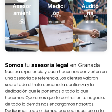
Asesor
Medici
Audito
amient
ón
ria
Civil y
Socio-
o
mercantil
laboral
Civil
Somos
tu
asesoría legal
en Granada
Nuestra experiencia y buen hacer nos convierten en
una asesoría de referencia. Los clientes valoran
sobre todo el trato cercano, la confianza y la
dedicación que le ponemos a todo lo que
hacemos. Queremos que te centres en tu negocio,
de todo lo demás nos encargamos nosotros.
Dedicamos todo el tiempo que sea necesario a tu