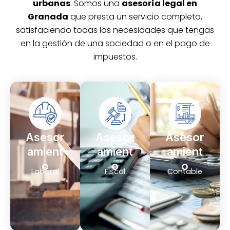
urbanas
. Somos una
asesoría legal en
Granada
que presta un servicio completo,
satisfaciendo todas las necesidades que tengas
en la gestión de una sociedad o en el pago de
impuestos.
Asesor
Asesor
Asesor
amient
amient
amient
o
o
o
Laboral
Fiscal
Contable