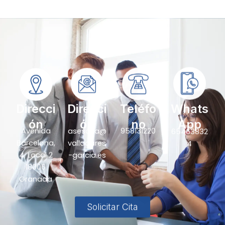
Direcci
Direcci
Teléfo
Whats
ón
ón
no
App
Avenida
asesoria@
958131220
65463832
Barcelona,
valladares
4
4, Local 2
-garcia.es
18006
Granada
Solicitar Cita