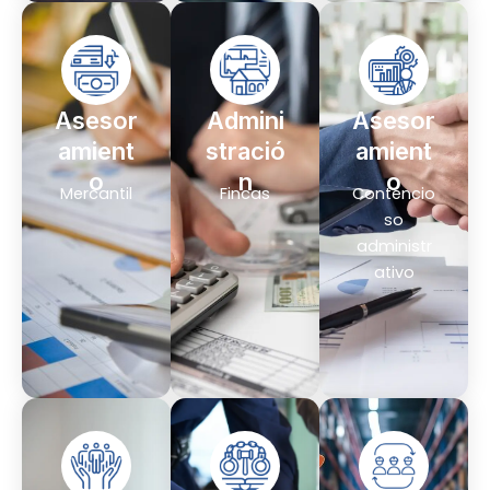
Asesor
Admini
Asesor
amient
stració
amient
o
n
o
Mercantil
Fincas
Contencio
so
administr
ativo