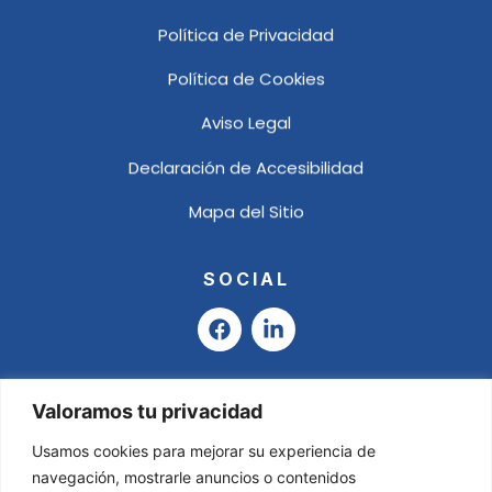
Política de Privacidad
Política de Cookies
Aviso Legal
Declaración de Accesibilidad
Mapa del Sitio
SOCIAL
F
L
a
i
c
n
e
k
b
e
Valoramos tu privacidad
o
d
o
i
Usamos cookies para mejorar su experiencia de
k
n
navegación, mostrarle anuncios o contenidos