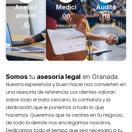
Asesor
Medici
Audito
amient
ón
ria
Civil y
Socio-
o
mercantil
laboral
Civil
Somos
tu
asesoría legal
en Granada
Nuestra experiencia y buen hacer nos convierten en
una asesoría de referencia. Los clientes valoran
sobre todo el trato cercano, la confianza y la
dedicación que le ponemos a todo lo que
hacemos. Queremos que te centres en tu negocio,
de todo lo demás nos encargamos nosotros.
Dedicamos todo el tiempo que sea necesario a tu