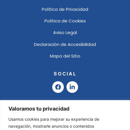
Política de Privacidad
Política de Cookies
Aviso Legal
Declaración de Accesibilidad
Mapa del Sitio
SOCIAL
F
L
a
i
c
n
e
k
b
e
Valoramos tu privacidad
o
d
o
i
Usamos cookies para mejorar su experiencia de
k
n
navegación, mostrarle anuncios o contenidos