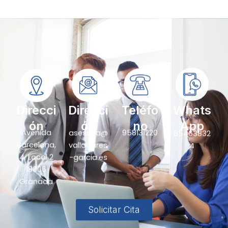
Direcci
Direcci
Teléfo
Whats
ón
ón
no
App
Avenida
asesoria@
958131220
65463832
Barcelona,
valladares
4
4, Local 2
-garcia.es
18006
Granada
Solicitar Cita