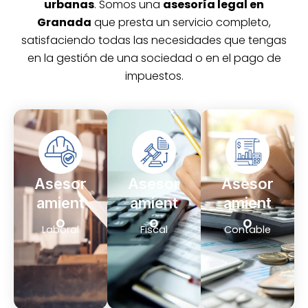
urbanas
. Somos una
asesoría legal en
Granada
que presta un servicio completo,
satisfaciendo todas las necesidades que tengas
en la gestión de una sociedad o en el pago de
impuestos.
Asesor
Asesor
Asesor
amient
amient
amient
o
o
o
Laboral
Fiscal
Contable