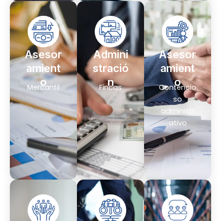
Asesor
Admini
Asesor
amient
stració
amient
o
n
o
Mercantil
Fincas
Contencio
so
administr
ativo