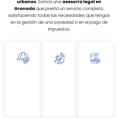
urbanas
. Somos una
asesoría legal en
Granada
que presta un servicio completo,
satisfaciendo todas las necesidades que tengas
en la gestión de una sociedad o en el pago de
impuestos.
Asesor
Asesor
Asesor
amient
amient
amient
o
o
o
Laboral
Fiscal
Contable