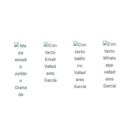
Direcci
Teléfo
Whats
ón
Direcci
asesoria@
no
App
valladares
958131220
65463832
ón
Avenida
-garcia.es
4
Barcelona,