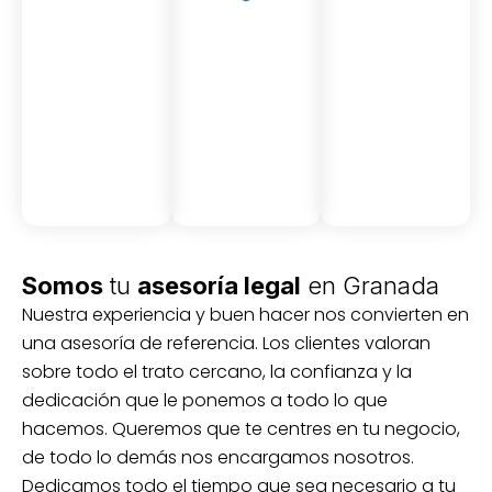
Asesor
Medici
Audito
amient
ón
ria
Civil y
Socio-
o
mercantil
laboral
Civil
Somos
tu
asesoría legal
en Granada
Nuestra experiencia y buen hacer nos convierten en
una asesoría de referencia. Los clientes valoran
sobre todo el trato cercano, la confianza y la
dedicación que le ponemos a todo lo que
hacemos. Queremos que te centres en tu negocio,
de todo lo demás nos encargamos nosotros.
Dedicamos todo el tiempo que sea necesario a tu