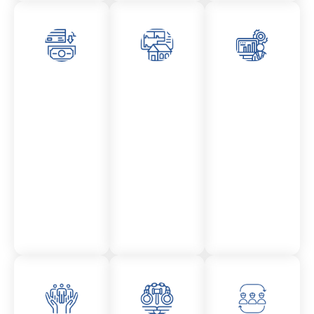
Asesor
Admini
Asesor
amient
stració
amient
o
n
o
Mercantil
Fincas
Contencio
so
administr
ativo