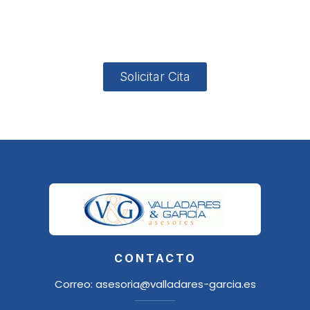
4, Local 2
18006
Granada
Solicitar Cita
CONTACTO
Correo:
asesoria@valladares-garcia.es