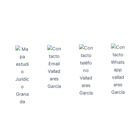
Direcci
Teléfo
Whats
ón
Direcci
asesoria@
no
App
valladares
958131220
65463832
ón
Avenida
-garcia.es
4
Barcelona,