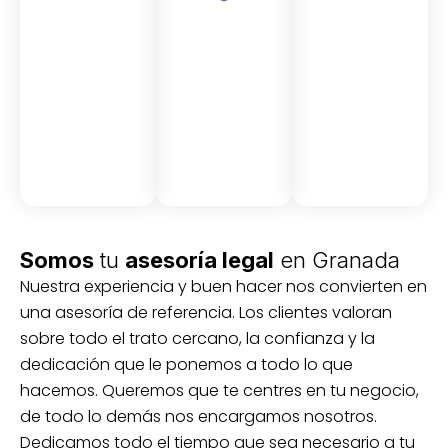
Asesor
Medici
Audito
amient
ón
ria
Civil y
Socio-
o
mercantil
laboral
Civil
Somos
tu
asesoría legal
en Granada
Nuestra experiencia y buen hacer nos convierten en
una asesoría de referencia. Los clientes valoran
sobre todo el trato cercano, la confianza y la
dedicación que le ponemos a todo lo que
hacemos. Queremos que te centres en tu negocio,
de todo lo demás nos encargamos nosotros.
Dedicamos todo el tiempo que sea necesario a tu