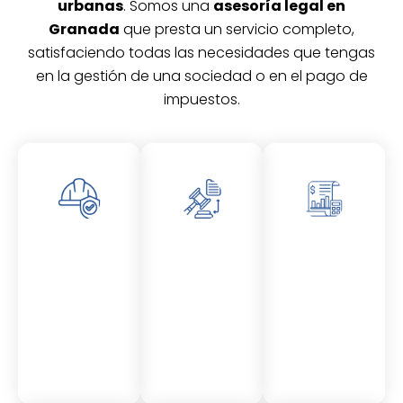
urbanas
. Somos una
asesoría legal en
Granada
que presta un servicio completo,
satisfaciendo todas las necesidades que tengas
en la gestión de una sociedad o en el pago de
impuestos.
Asesor
Asesor
Asesor
amient
amient
amient
o
o
o
Laboral
Fiscal
Contable