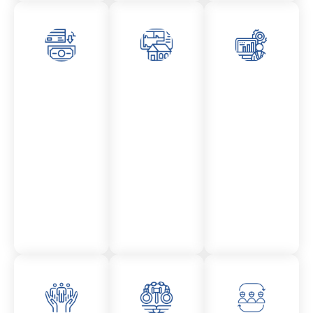
Asesor
Admini
Asesor
amient
stració
amient
o
n
o
Mercantil
Fincas
Contencio
so
administr
ativo