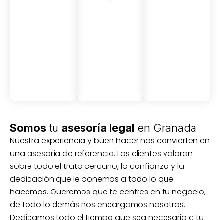
Asesor
Medici
Audito
amient
ón
ria
Civil y
Socio-
o
mercantil
laboral
Civil
Somos
tu
asesoría legal
en Granada
Nuestra experiencia y buen hacer nos convierten en
una asesoría de referencia. Los clientes valoran
sobre todo el trato cercano, la confianza y la
dedicación que le ponemos a todo lo que
hacemos. Queremos que te centres en tu negocio,
de todo lo demás nos encargamos nosotros.
Dedicamos todo el tiempo que sea necesario a tu