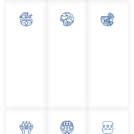
Asesor
Admini
Asesor
amient
stració
amient
o
n
o
Mercantil
Fincas
Contencio
so
administr
ativo