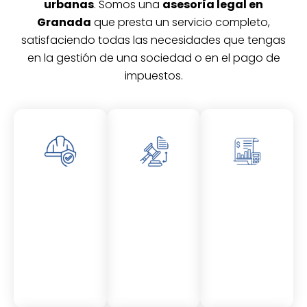
urbanas
. Somos una
asesoría legal en
Granada
que presta un servicio completo,
satisfaciendo todas las necesidades que tengas
en la gestión de una sociedad o en el pago de
impuestos.
Asesor
Asesor
Asesor
amient
amient
amient
o
o
o
Laboral
Fiscal
Contable