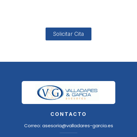
4, Local 2
18006
Granada
Solicitar Cita
CONTACTO
Correo:
asesoria@valladares-garcia.es