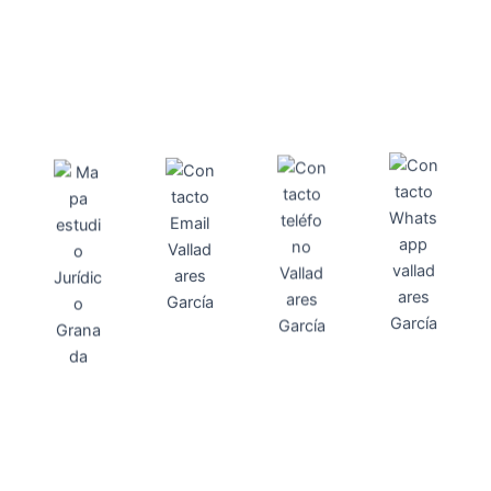
Direcci
Teléfo
Whats
ón
Direcci
asesoria@
no
App
valladares
958131220
65463832
ón
Avenida
-garcia.es
4
Barcelona,