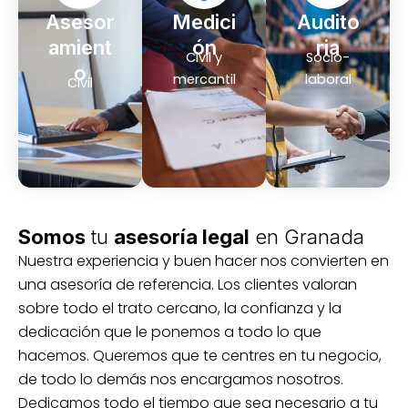
Asesor
Medici
Audito
amient
ón
ria
Civil y
Socio-
o
mercantil
laboral
Civil
Somos
tu
asesoría legal
en Granada
Nuestra experiencia y buen hacer nos convierten en
una asesoría de referencia. Los clientes valoran
sobre todo el trato cercano, la confianza y la
dedicación que le ponemos a todo lo que
hacemos. Queremos que te centres en tu negocio,
de todo lo demás nos encargamos nosotros.
Dedicamos todo el tiempo que sea necesario a tu