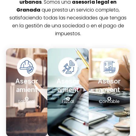
urbanas
. Somos una
asesoría legal en
Granada
que presta un servicio completo,
satisfaciendo todas las necesidades que tengas
en la gestión de una sociedad o en el pago de
impuestos.
Asesor
Asesor
Asesor
amient
amient
amient
o
o
o
Laboral
Fiscal
Contable