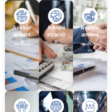
Asesor
Admini
Asesor
amient
stració
amient
o
n
o
Mercantil
Fincas
Contencio
so
administr
ativo