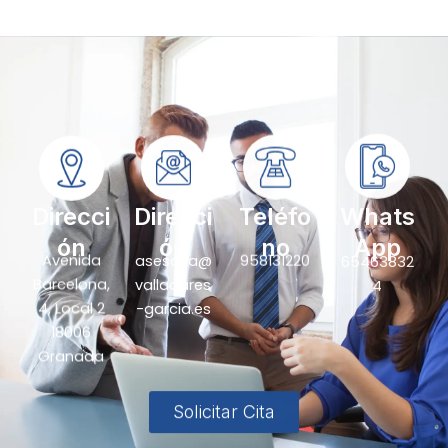
Direcci
Direcci
Teléfo
Whats
ón
ón
no
App
Avenida
asesoria@
958131220
65463832
Barcelona,
valladares
4
4, Local 2
-garcia.es
18006
Granada
Solicitar Cita