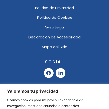
Política de Privacidad
Política de Cookies
Aviso Legal
Declaración de Accesibilidad
Mapa del Sitio
SOCIAL
F
L
a
i
c
n
e
k
b
e
Valoramos tu privacidad
o
d
o
i
Usamos cookies para mejorar su experiencia de
k
n
navegación, mostrarle anuncios o contenidos