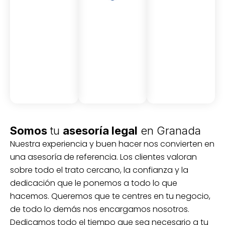
Asesor
Medici
Audito
amient
ón
ria
Civil y
Socio-
o
mercantil
laboral
Civil
Somos
tu
asesoría legal
en Granada
Nuestra experiencia y buen hacer nos convierten en
una asesoría de referencia. Los clientes valoran
sobre todo el trato cercano, la confianza y la
dedicación que le ponemos a todo lo que
hacemos. Queremos que te centres en tu negocio,
de todo lo demás nos encargamos nosotros.
Dedicamos todo el tiempo que sea necesario a tu