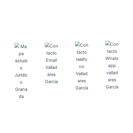
Direcci
Teléfo
Whats
ón
Direcci
asesoria@
no
App
valladares
958131220
65463832
ón
Avenida
-garcia.es
4
Barcelona,