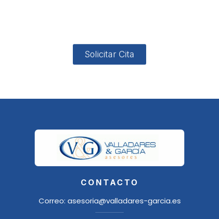
4, Local 2
18006
Granada
Solicitar Cita
CONTACTO
Correo:
asesoria@valladares-garcia.es