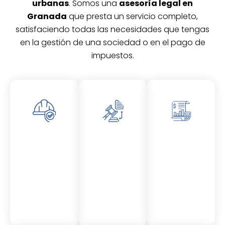
urbanas
. Somos una
asesoría legal en
Granada
que presta un servicio completo,
satisfaciendo todas las necesidades que tengas
en la gestión de una sociedad o en el pago de
impuestos.
Asesor
Asesor
Asesor
amient
amient
amient
o
o
o
Laboral
Fiscal
Contable