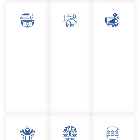
Asesor
Admini
Asesor
amient
stració
amient
o
n
o
Mercantil
Fincas
Contencio
so
administr
ativo