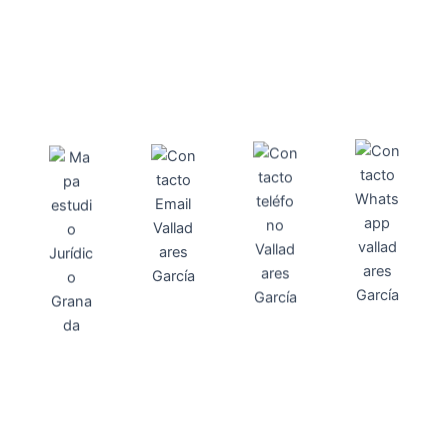
Direcci
Teléfo
Whats
ón
Direcci
asesoria@
no
App
valladares
958131220
65463832
ón
Avenida
-garcia.es
4
Barcelona,