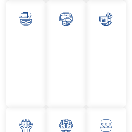
Asesor
Admini
Asesor
amient
stració
amient
o
n
o
Mercantil
Fincas
Contencio
so
administr
ativo