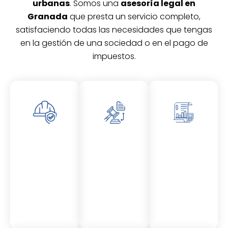
urbanas
. Somos una
asesoría legal en
Granada
que presta un servicio completo,
satisfaciendo todas las necesidades que tengas
en la gestión de una sociedad o en el pago de
impuestos.
Asesor
Asesor
Asesor
amient
amient
amient
o
o
o
Laboral
Fiscal
Contable