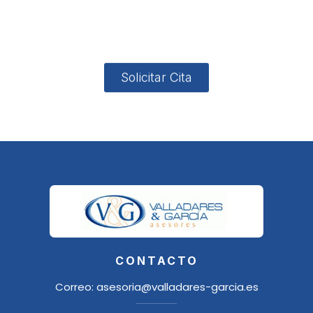
4, Local 2
18006
Granada
Solicitar Cita
CONTACTO
Correo:
asesoria@valladares-garcia.es