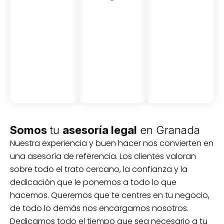
Asesor
Medici
Audito
amient
ón
ria
Civil y
Socio-
o
mercantil
laboral
Civil
Somos
tu
asesoría legal
en Granada
Nuestra experiencia y buen hacer nos convierten en
una asesoría de referencia. Los clientes valoran
sobre todo el trato cercano, la confianza y la
dedicación que le ponemos a todo lo que
hacemos. Queremos que te centres en tu negocio,
de todo lo demás nos encargamos nosotros.
Dedicamos todo el tiempo que sea necesario a tu