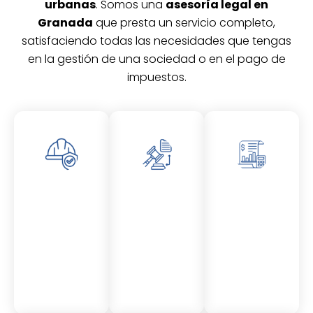
urbanas
. Somos una
asesoría legal en
Granada
que presta un servicio completo,
satisfaciendo todas las necesidades que tengas
en la gestión de una sociedad o en el pago de
impuestos.
Asesor
Asesor
Asesor
amient
amient
amient
o
o
o
Laboral
Fiscal
Contable