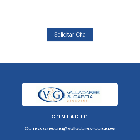
4, Local 2
18006
Granada
Solicitar Cita
CONTACTO
Correo:
asesoria@valladares-garcia.es