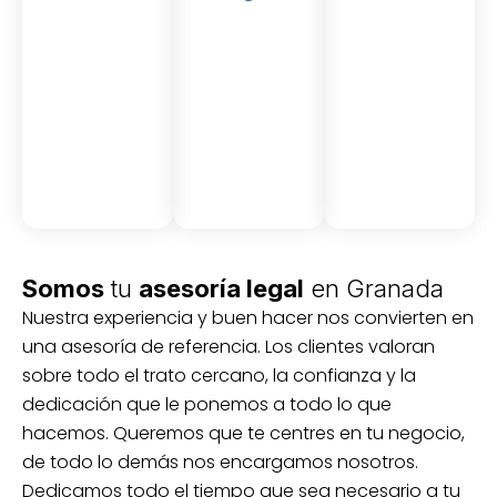
Asesor
Medici
Audito
amient
ón
ria
Civil y
Socio-
o
mercantil
laboral
Civil
Somos
tu
asesoría legal
en Granada
Nuestra experiencia y buen hacer nos convierten en
una asesoría de referencia. Los clientes valoran
sobre todo el trato cercano, la confianza y la
dedicación que le ponemos a todo lo que
hacemos. Queremos que te centres en tu negocio,
de todo lo demás nos encargamos nosotros.
Dedicamos todo el tiempo que sea necesario a tu