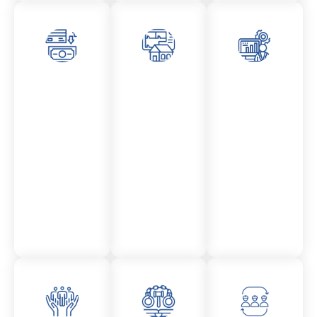
Asesor
Admini
Asesor
amient
stració
amient
o
n
o
Mercantil
Fincas
Contencio
so
administr
ativo