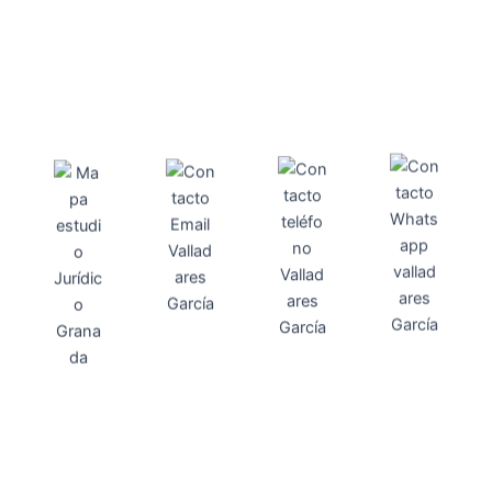
Direcci
Teléfo
Whats
ón
Direcci
asesoria@
no
App
valladares
958131220
65463832
ón
Avenida
-garcia.es
4
Barcelona,