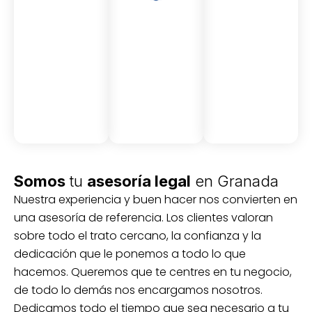
Asesor
Medici
Audito
amient
ón
ria
Civil y
Socio-
o
mercantil
laboral
Civil
Somos
tu
asesoría legal
en Granada
Nuestra experiencia y buen hacer nos convierten en
una asesoría de referencia. Los clientes valoran
sobre todo el trato cercano, la confianza y la
dedicación que le ponemos a todo lo que
hacemos. Queremos que te centres en tu negocio,
de todo lo demás nos encargamos nosotros.
Dedicamos todo el tiempo que sea necesario a tu