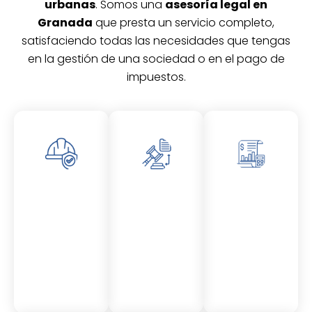
urbanas
. Somos una
asesoría legal en
Granada
que presta un servicio completo,
satisfaciendo todas las necesidades que tengas
en la gestión de una sociedad o en el pago de
impuestos.
Asesor
Asesor
Asesor
amient
amient
amient
o
o
o
Laboral
Fiscal
Contable