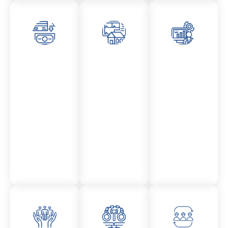
Asesor
Admini
Asesor
amient
stració
amient
o
n
o
Mercantil
Fincas
Contencio
so
administr
ativo