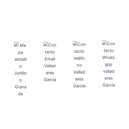
Direcci
Teléfo
Whats
ón
Direcci
asesoria@
no
App
valladares
958131220
65463832
ón
Avenida
-garcia.es
4
Barcelona,