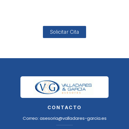
4, Local 2
18006
Granada
Solicitar Cita
CONTACTO
Correo:
asesoria@valladares-garcia.es