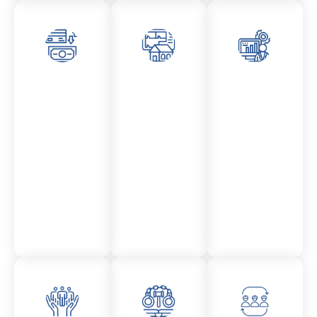
Asesor
Admini
Asesor
amient
stració
amient
o
n
o
Mercantil
Fincas
Contencio
so
administr
ativo