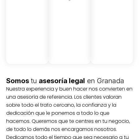
Asesor
Medici
Audito
amient
ón
ria
Civil y
Socio-
o
mercantil
laboral
Civil
Somos
tu
asesoría legal
en Granada
Nuestra experiencia y buen hacer nos convierten en
una asesoría de referencia. Los clientes valoran
sobre todo el trato cercano, la confianza y la
dedicación que le ponemos a todo lo que
hacemos. Queremos que te centres en tu negocio,
de todo lo demás nos encargamos nosotros.
Dedicamos todo el tiempo que sea necesario a tu