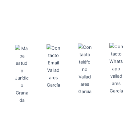
Direcci
Teléfo
Whats
ón
Direcci
asesoria@
no
App
valladares
958131220
65463832
ón
Avenida
-garcia.es
4
Barcelona,