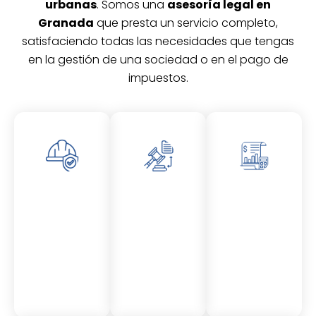
urbanas
. Somos una
asesoría legal en
Granada
que presta un servicio completo,
satisfaciendo todas las necesidades que tengas
en la gestión de una sociedad o en el pago de
impuestos.
Asesor
Asesor
Asesor
amient
amient
amient
o
o
o
Laboral
Fiscal
Contable