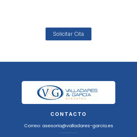
4, Local 2
18006
Granada
Solicitar Cita
CONTACTO
Correo:
asesoria@valladares-garcia.es