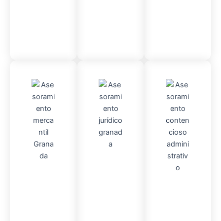
Contable
Admini
Asesor
stració
Asesor
amient
n
Fincas
amient
o
Mercantil
o
Contencio