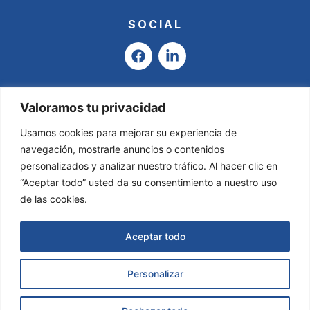
SOCIAL
F
L
a
i
c
n
e
k
b
e
Valoramos tu privacidad
o
d
o
i
Usamos cookies para mejorar su experiencia de
k
n
navegación, mostrarle anuncios o contenidos
-
personalizados y analizar nuestro tráfico. Al hacer clic en
i
“Aceptar todo” usted da su consentimiento a nuestro uso
n
de las cookies.
Aceptar todo
Personalizar
Asesoría Valladares & García © 2025
Todos
los derechos reservados.
Página Web creada por
Solicitar Información