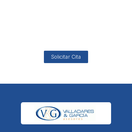
no
App
valladares
958131220
65463832
ón
Avenida
-garcia.es
4
Barcelona,
4, Local 2
18006
Granada
Solicitar Cita