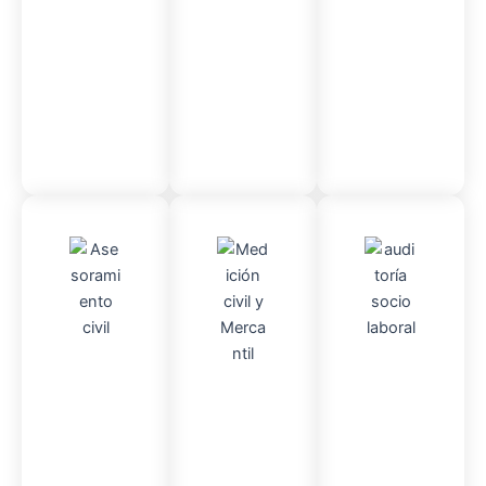
so
administr
ativo
Asesor
Audito
Medici
amient
ria
Socio-
ón
o
Civil y
laboral
Civil
mercantil