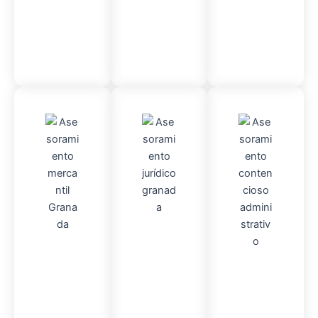
Contable
Admini
Asesor
stració
Asesor
amient
n
Fincas
amient
o
Mercantil
o
Contencio