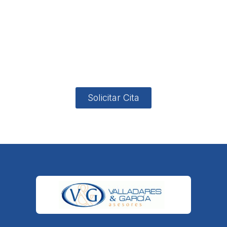
no
App
valladares
958131220
65463832
ón
Avenida
-garcia.es
4
Barcelona,
4, Local 2
18006
Granada
Solicitar Cita