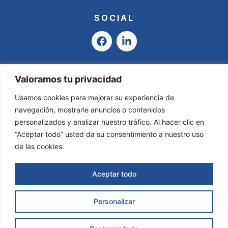
SOCIAL
F
L
a
i
c
n
e
k
b
e
Valoramos tu privacidad
o
d
o
i
Usamos cookies para mejorar su experiencia de
k
n
navegación, mostrarle anuncios o contenidos
-
personalizados y analizar nuestro tráfico. Al hacer clic en
i
“Aceptar todo” usted da su consentimiento a nuestro uso
n
de las cookies.
Aceptar todo
Personalizar
Asesoría Valladares & García © 2025
Todos
los derechos reservados.
Página Web creada por
Solicitar Información