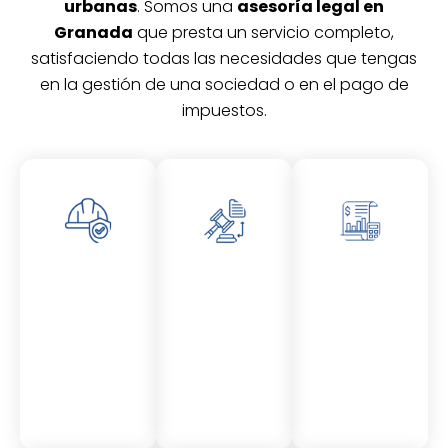
urbanas
. Somos una
asesoría legal en
Granada
que presta un servicio completo,
satisfaciendo todas las necesidades que tengas
en la gestión de una sociedad o en el pago de
impuestos.
Asesor
Asesor
Asesor
amient
amient
amient
o
o
o
Laboral
Fiscal
Contable