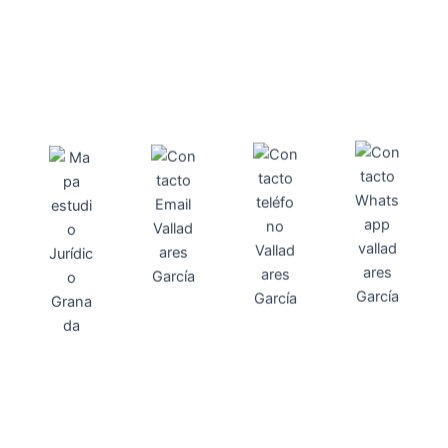
Direcci
Teléfo
Whats
ón
Direcci
asesoria@
no
App
valladares
958131220
65463832
ón
Avenida
-garcia.es
4
Barcelona,