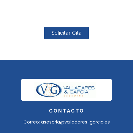
4, Local 2
18006
Granada
Solicitar Cita
CONTACTO
Correo:
asesoria@valladares-garcia.es