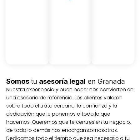
Asesor
Medici
Audito
amient
ón
ria
Civil y
Socio-
o
mercantil
laboral
Civil
Somos
tu
asesoría legal
en Granada
Nuestra experiencia y buen hacer nos convierten en
una asesoría de referencia. Los clientes valoran
sobre todo el trato cercano, la confianza y la
dedicación que le ponemos a todo lo que
hacemos. Queremos que te centres en tu negocio,
de todo lo demás nos encargamos nosotros.
Dedicamos todo el tiempo que sea necesario a tu