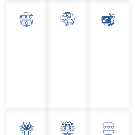
Asesor
Admini
Asesor
amient
stració
amient
o
n
o
Mercantil
Fincas
Contencio
so
administr
ativo