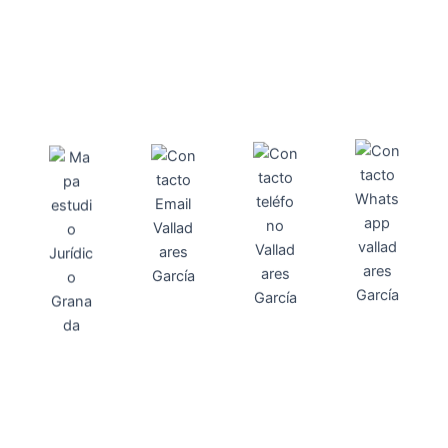
Direcci
Teléfo
Whats
ón
Direcci
asesoria@
no
App
valladares
958131220
65463832
ón
Avenida
-garcia.es
4
Barcelona,