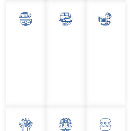
Asesor
Admini
Asesor
amient
stració
amient
o
n
o
Mercantil
Fincas
Contencio
so
administr
ativo