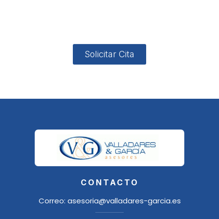
4, Local 2
18006
Granada
Solicitar Cita
CONTACTO
Correo:
asesoria@valladares-garcia.es