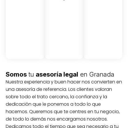
Asesor
Medici
Audito
amient
ón
ria
Civil y
Socio-
o
mercantil
laboral
Civil
Somos
tu
asesoría legal
en Granada
Nuestra experiencia y buen hacer nos convierten en
una asesoría de referencia. Los clientes valoran
sobre todo el trato cercano, la confianza y la
dedicación que le ponemos a todo lo que
hacemos. Queremos que te centres en tu negocio,
de todo lo demás nos encargamos nosotros.
Dedicamos todo el tiempo que sea necesario a tu