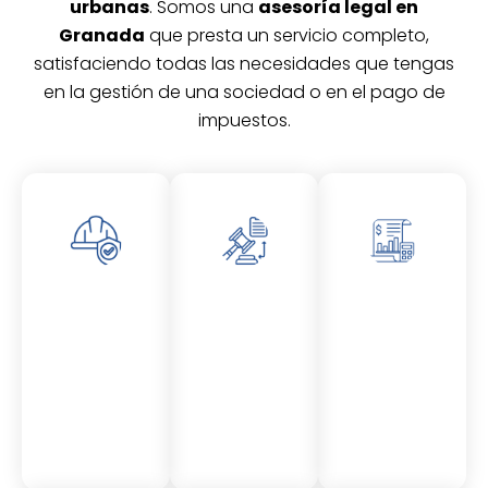
urbanas
. Somos una
asesoría legal en
Granada
que presta un servicio completo,
satisfaciendo todas las necesidades que tengas
en la gestión de una sociedad o en el pago de
impuestos.
Asesor
Asesor
Asesor
amient
amient
amient
o
o
o
Laboral
Fiscal
Contable