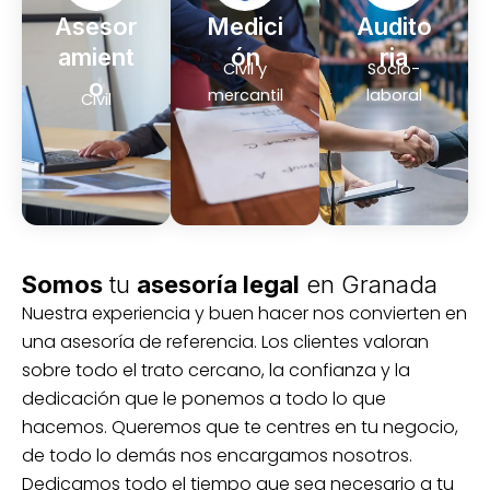
Asesor
Medici
Audito
amient
ón
ria
Civil y
Socio-
o
mercantil
laboral
Civil
Somos
tu
asesoría legal
en Granada
Nuestra experiencia y buen hacer nos convierten en
una asesoría de referencia. Los clientes valoran
sobre todo el trato cercano, la confianza y la
dedicación que le ponemos a todo lo que
hacemos. Queremos que te centres en tu negocio,
de todo lo demás nos encargamos nosotros.
Dedicamos todo el tiempo que sea necesario a tu