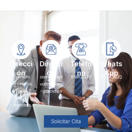
Direcci
Direcci
Teléfo
Whats
ón
ón
no
App
Avenida
asesoria@
958131220
65463832
Barcelona,
valladares
4
4, Local 2
-garcia.es
18006
Granada
Solicitar Cita