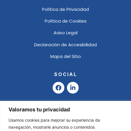
Política de Privacidad
Política de Cookies
Aviso Legal
Declaración de Accesibilidad
Mapa del Sitio
SOCIAL
F
L
a
i
c
n
e
k
b
e
Valoramos tu privacidad
o
d
o
i
Usamos cookies para mejorar su experiencia de
k
n
navegación, mostrarle anuncios o contenidos