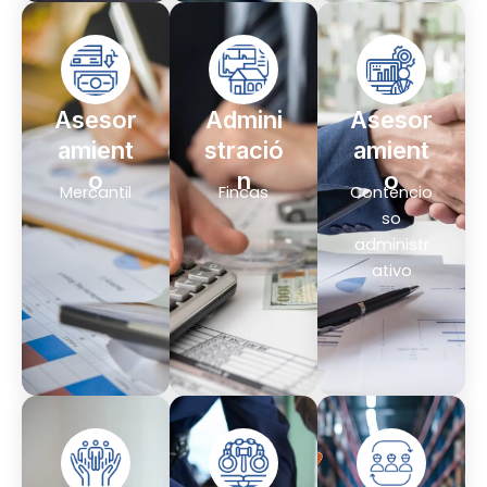
Asesor
Admini
Asesor
amient
stració
amient
o
n
o
Mercantil
Fincas
Contencio
so
administr
ativo