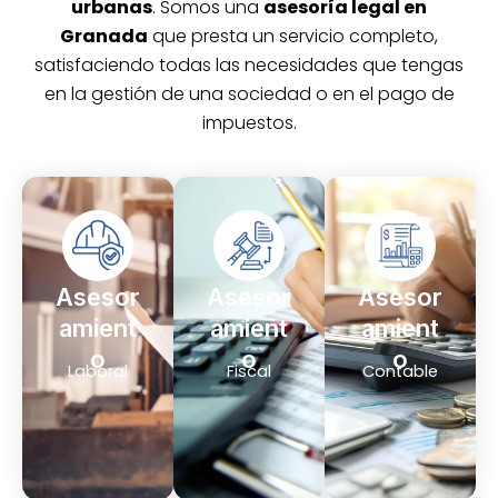
urbanas
. Somos una
asesoría legal en
Granada
que presta un servicio completo,
satisfaciendo todas las necesidades que tengas
en la gestión de una sociedad o en el pago de
impuestos.
Asesor
Asesor
Asesor
amient
amient
amient
o
o
o
Laboral
Fiscal
Contable