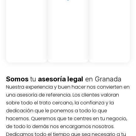
Asesor
Medici
Audito
amient
ón
ria
Civil y
Socio-
o
mercantil
laboral
Civil
Somos
tu
asesoría legal
en Granada
Nuestra experiencia y buen hacer nos convierten en
una asesoría de referencia. Los clientes valoran
sobre todo el trato cercano, la confianza y la
dedicación que le ponemos a todo lo que
hacemos. Queremos que te centres en tu negocio,
de todo lo demás nos encargamos nosotros.
Dedicamos todo el tiempo que sea necesario a tu