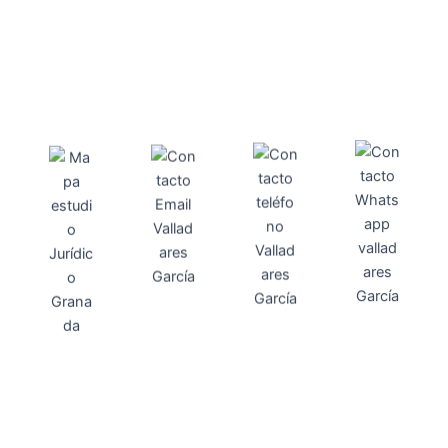
Direcci
Teléfo
Whats
ón
Direcci
asesoria@
no
App
valladares
958131220
65463832
ón
Avenida
-garcia.es
4
Barcelona,