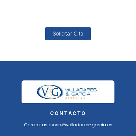
4, Local 2
18006
Granada
Solicitar Cita
CONTACTO
Correo:
asesoria@valladares-garcia.es