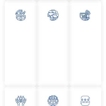
Asesor
Admini
Asesor
amient
stració
amient
o
n
o
Mercantil
Fincas
Contencio
so
administr
ativo