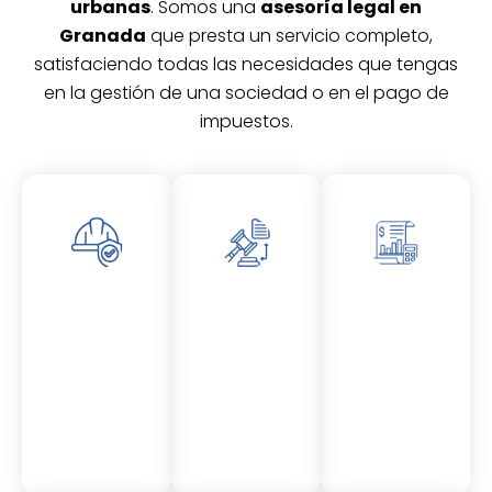
urbanas
. Somos una
asesoría legal en
Granada
que presta un servicio completo,
satisfaciendo todas las necesidades que tengas
en la gestión de una sociedad o en el pago de
impuestos.
Asesor
Asesor
Asesor
amient
amient
amient
o
o
o
Laboral
Fiscal
Contable