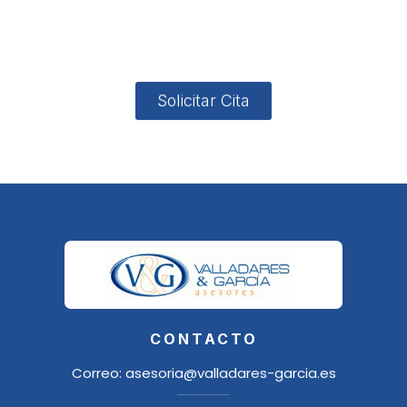
4, Local 2
18006
Granada
Solicitar Cita
CONTACTO
Correo:
asesoria@valladares-garcia.es