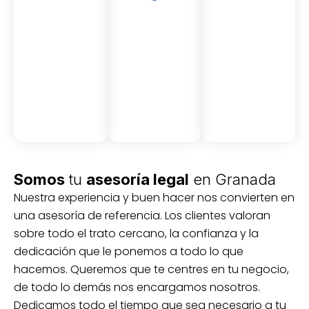
Asesor
Medici
Audito
amient
ón
ria
Civil y
Socio-
o
mercantil
laboral
Civil
Somos
tu
asesoría legal
en Granada
Nuestra experiencia y buen hacer nos convierten en
una asesoría de referencia. Los clientes valoran
sobre todo el trato cercano, la confianza y la
dedicación que le ponemos a todo lo que
hacemos. Queremos que te centres en tu negocio,
de todo lo demás nos encargamos nosotros.
Dedicamos todo el tiempo que sea necesario a tu