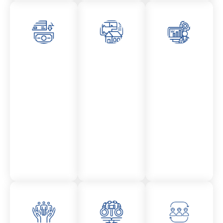
Asesor
Admini
Asesor
amient
stració
amient
o
n
o
Mercantil
Fincas
Contencio
so
administr
ativo