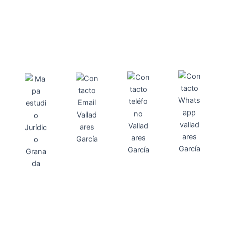
Direcci
Teléfo
Whats
ón
Direcci
asesoria@
no
App
valladares
958131220
65463832
ón
Avenida
-garcia.es
4
Barcelona,