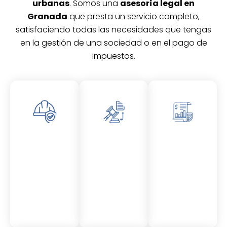
urbanas
. Somos una
asesoría legal en
Granada
que presta un servicio completo,
satisfaciendo todas las necesidades que tengas
en la gestión de una sociedad o en el pago de
impuestos.
Asesor
Asesor
Asesor
amient
amient
amient
o
o
o
Laboral
Fiscal
Contable