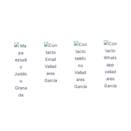
Direcci
Teléfo
Whats
ón
Direcci
asesoria@
no
App
valladares
958131220
65463832
ón
Avenida
-garcia.es
4
Barcelona,