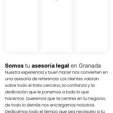
Asesor
Medici
Audito
amient
ón
ria
Civil y
Socio-
o
mercantil
laboral
Civil
Somos
tu
asesoría legal
en Granada
Nuestra experiencia y buen hacer nos convierten en
una asesoría de referencia. Los clientes valoran
sobre todo el trato cercano, la confianza y la
dedicación que le ponemos a todo lo que
hacemos. Queremos que te centres en tu negocio,
de todo lo demás nos encargamos nosotros.
Dedicamos todo el tiempo que sea necesario a tu