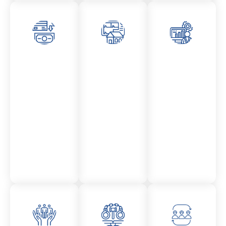
Asesor
Admini
Asesor
amient
stració
amient
o
n
o
Mercantil
Fincas
Contencio
so
administr
ativo