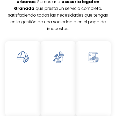
urbanas
. Somos una
asesoría legal en
Granada
que presta un servicio completo,
satisfaciendo todas las necesidades que tengas
en la gestión de una sociedad o en el pago de
impuestos.
Asesor
Asesor
Asesor
amient
amient
amient
o
o
o
Laboral
Fiscal
Contable