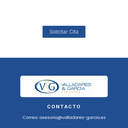
4, Local 2
18006
Granada
Solicitar Cita
CONTACTO
Correo:
asesoria@valladares-garcia.es