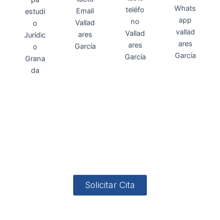
Direcci
Teléfo
Whats
ón
Direcci
asesoria@
no
App
valladares
958131220
65463832
ón
Avenida
-garcia.es
4
Barcelona,
4, Local 2
18006
Granada
Solicitar Cita