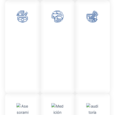
Asesor
Admini
Asesor
amient
stració
amient
o
n
o
Mercantil
Fincas
Contencio
so
administr
ativo