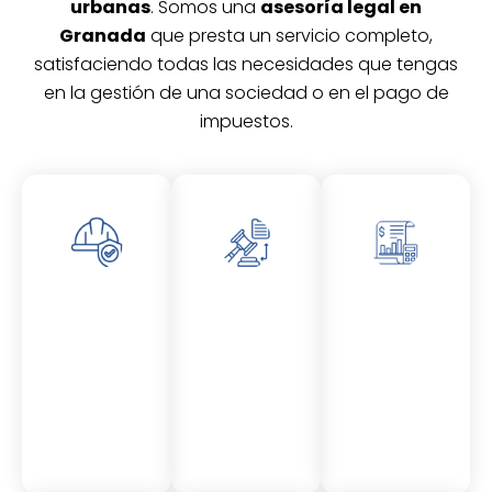
urbanas
. Somos una
asesoría legal en
Granada
que presta un servicio completo,
satisfaciendo todas las necesidades que tengas
en la gestión de una sociedad o en el pago de
impuestos.
Asesor
Asesor
Asesor
amient
amient
amient
o
o
o
Laboral
Fiscal
Contable