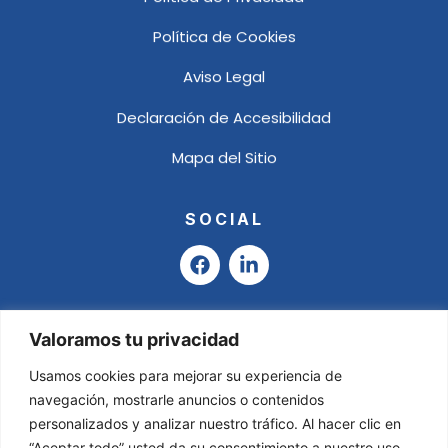
Política de Cookies
Aviso Legal
Declaración de Accesibilidad
Mapa del Sitio
SOCIAL
F
L
a
i
c
n
e
k
b
e
Valoramos tu privacidad
o
d
o
i
Usamos cookies para mejorar su experiencia de
k
n
navegación, mostrarle anuncios o contenidos
-
personalizados y analizar nuestro tráfico. Al hacer clic en
i
“Aceptar todo” usted da su consentimiento a nuestro uso