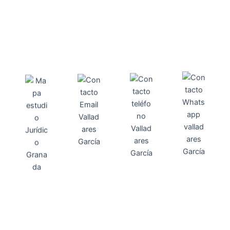
Direcci
Teléfo
Whats
ón
Direcci
asesoria@
no
App
valladares
958131220
65463832
ón
Avenida
-garcia.es
4
Barcelona,