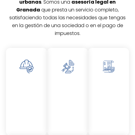
urbanas
. Somos una
asesoría legal en
Granada
que presta un servicio completo,
satisfaciendo todas las necesidades que tengas
en la gestión de una sociedad o en el pago de
impuestos.
Asesor
Asesor
Asesor
amient
amient
amient
o
o
o
Laboral
Fiscal
Contable