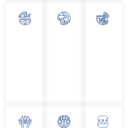
Asesor
Admini
Asesor
amient
stració
amient
o
n
o
Mercantil
Fincas
Contencio
so
administr
ativo