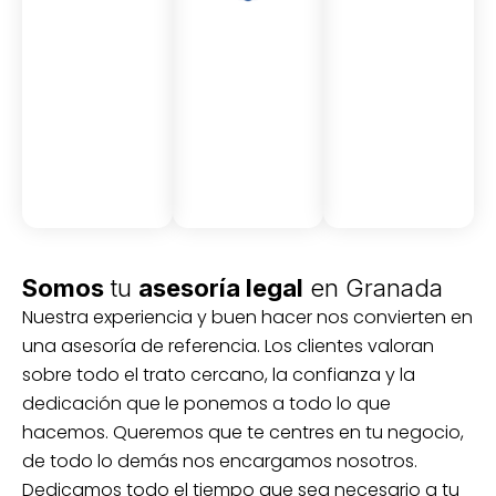
Asesor
Medici
Audito
amient
ón
ria
Civil y
Socio-
o
mercantil
laboral
Civil
Somos
tu
asesoría legal
en Granada
Nuestra experiencia y buen hacer nos convierten en
una asesoría de referencia. Los clientes valoran
sobre todo el trato cercano, la confianza y la
dedicación que le ponemos a todo lo que
hacemos. Queremos que te centres en tu negocio,
de todo lo demás nos encargamos nosotros.
Dedicamos todo el tiempo que sea necesario a tu