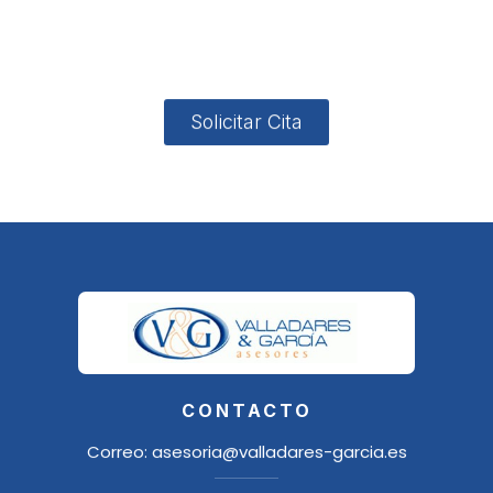
4, Local 2
18006
Granada
Solicitar Cita
CONTACTO
Correo:
asesoria@valladares-garcia.es