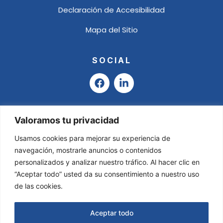
Declaración de Accesibilidad
Mapa del Sitio
SOCIAL
F
L
a
i
c
n
e
k
b
e
Valoramos tu privacidad
o
d
o
i
Usamos cookies para mejorar su experiencia de
k
n
navegación, mostrarle anuncios o contenidos
-
personalizados y analizar nuestro tráfico. Al hacer clic en
i
“Aceptar todo” usted da su consentimiento a nuestro uso
n
de las cookies.
Aceptar todo