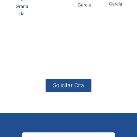
Direcci
Teléfo
Whats
ón
Direcci
asesoria@
no
App
valladares
958131220
65463832
ón
Avenida
-garcia.es
4
Barcelona,
4, Local 2
18006
Granada
Solicitar Cita