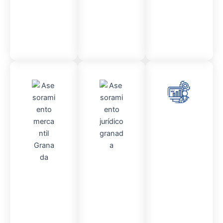
Contable
Asesor
amient
o
Contencio
so
Admini
administr
Asesor
stració
ativo
amient
n
Fincas
o
Mercantil