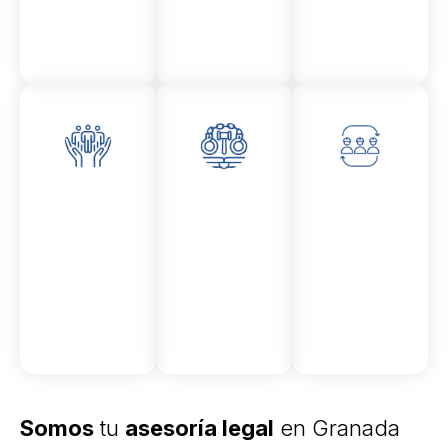
Asesor
Medici
Audito
amient
ón
ria
Civil y
Socio-
o
mercantil
laboral
Civil
Somos
tu
asesoría legal
en Granada