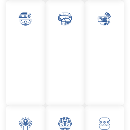
Asesor
Admini
Asesor
amient
stració
amient
o
n
o
Mercantil
Fincas
Contencio
so
administr
ativo