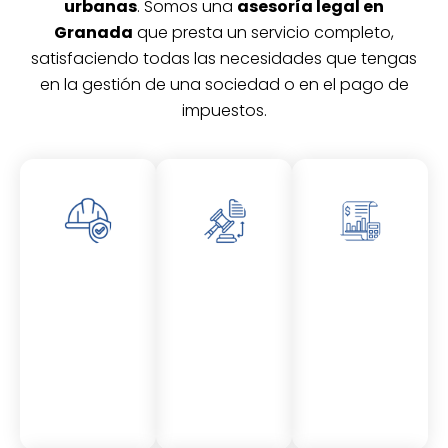
urbanas
. Somos una
asesoría legal en
Granada
que presta un servicio completo,
satisfaciendo todas las necesidades que tengas
en la gestión de una sociedad o en el pago de
impuestos.
Asesor
Asesor
Asesor
amient
amient
amient
o
o
o
Laboral
Fiscal
Contable