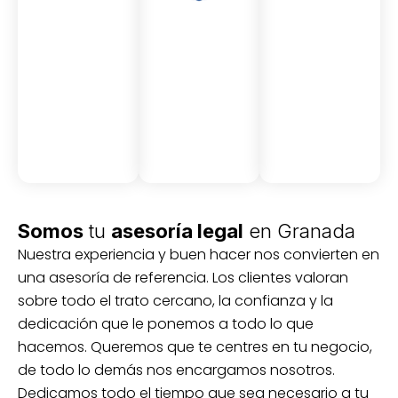
Asesor
Medici
Audito
amient
ón
ria
Civil y
Socio-
o
mercantil
laboral
Civil
Somos
tu
asesoría legal
en Granada
Nuestra experiencia y buen hacer nos convierten en
una asesoría de referencia. Los clientes valoran
sobre todo el trato cercano, la confianza y la
dedicación que le ponemos a todo lo que
hacemos. Queremos que te centres en tu negocio,
de todo lo demás nos encargamos nosotros.
Dedicamos todo el tiempo que sea necesario a tu