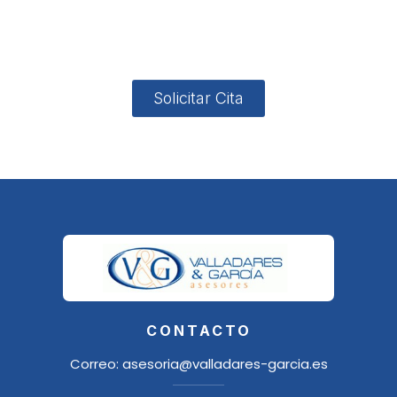
4, Local 2
18006
Granada
Solicitar Cita
CONTACTO
Correo:
asesoria@valladares-garcia.es