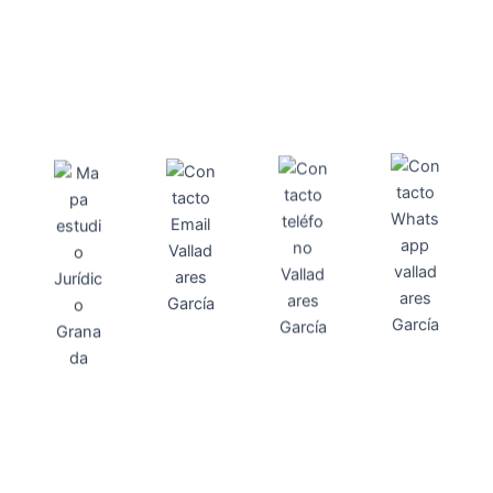
Direcci
Teléfo
Whats
ón
Direcci
asesoria@
no
App
valladares
958131220
65463832
ón
Avenida
-garcia.es
4
Barcelona,