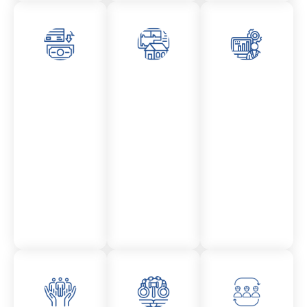
Asesor
Admini
Asesor
amient
stració
amient
o
n
o
Mercantil
Fincas
Contencio
so
administr
ativo