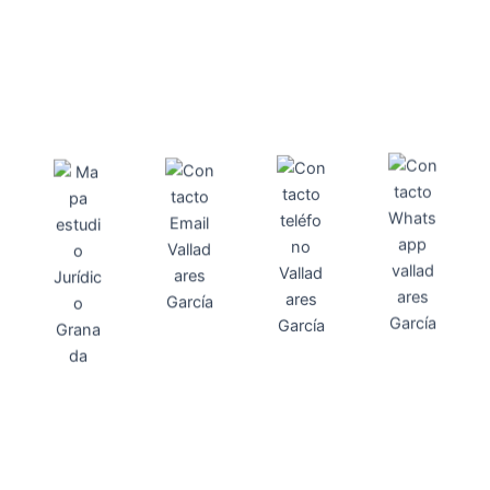
Direcci
Teléfo
Whats
ón
Direcci
asesoria@
no
App
valladares
958131220
65463832
ón
Avenida
-garcia.es
4
Barcelona,