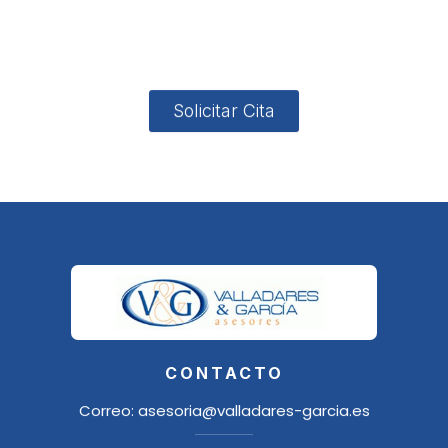
4, Local 2
18006
Granada
Solicitar Cita
CONTACTO
Correo:
asesoria@valladares-garcia.es