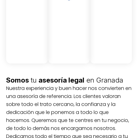
Asesor
Medici
Audito
amient
ón
ria
Civil y
Socio-
o
mercantil
laboral
Civil
Somos
tu
asesoría legal
en Granada
Nuestra experiencia y buen hacer nos convierten en
una asesoría de referencia. Los clientes valoran
sobre todo el trato cercano, la confianza y la
dedicación que le ponemos a todo lo que
hacemos. Queremos que te centres en tu negocio,
de todo lo demás nos encargamos nosotros.
Dedicamos todo el tiempo que sea necesario a tu