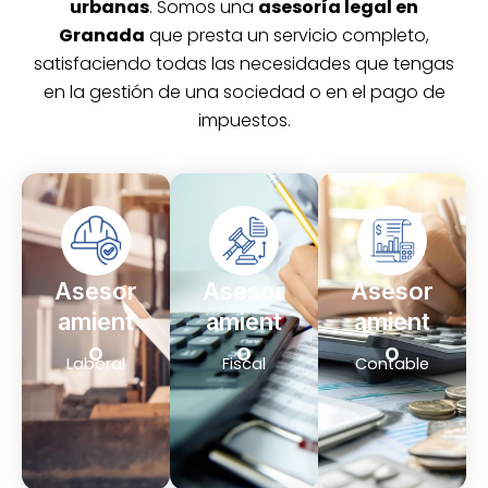
urbanas
. Somos una
asesoría legal en
Granada
que presta un servicio completo,
satisfaciendo todas las necesidades que tengas
en la gestión de una sociedad o en el pago de
impuestos.
Asesor
Asesor
Asesor
amient
amient
amient
o
o
o
Laboral
Fiscal
Contable