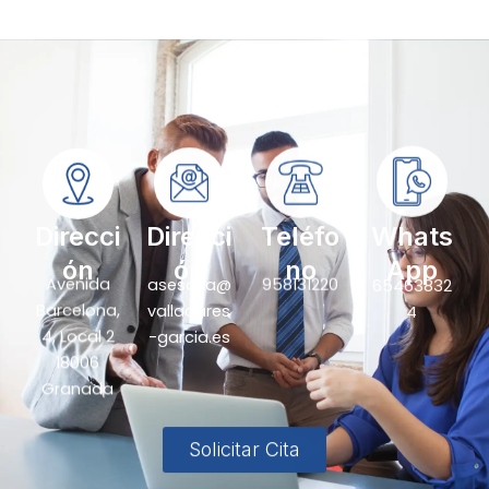
Direcci
Direcci
Teléfo
Whats
ón
ón
no
App
Avenida
asesoria@
958131220
65463832
Barcelona,
valladares
4
4, Local 2
-garcia.es
18006
Granada
Solicitar Cita