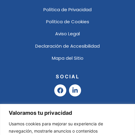
Política de Privacidad
Política de Cookies
Aviso Legal
Declaración de Accesibilidad
Mapa del Sitio
SOCIAL
F
L
a
i
c
n
e
k
b
e
Valoramos tu privacidad
o
d
o
i
Usamos cookies para mejorar su experiencia de
k
n
navegación, mostrarle anuncios o contenidos