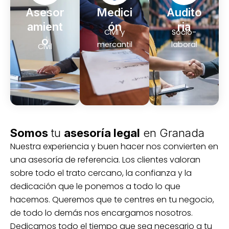
Asesor
Medici
Audito
amient
ón
ria
Civil y
Socio-
o
mercantil
laboral
Civil
Somos
tu
asesoría legal
en Granada
Nuestra experiencia y buen hacer nos convierten en
una asesoría de referencia. Los clientes valoran
sobre todo el trato cercano, la confianza y la
dedicación que le ponemos a todo lo que
hacemos. Queremos que te centres en tu negocio,
de todo lo demás nos encargamos nosotros.
Dedicamos todo el tiempo que sea necesario a tu