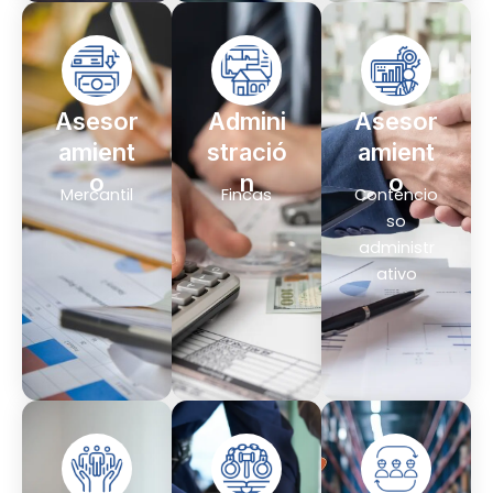
Asesor
Admini
Asesor
amient
stració
amient
o
n
o
Mercantil
Fincas
Contencio
so
administr
ativo