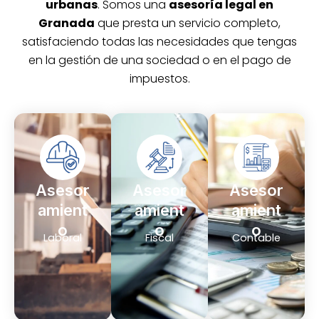
urbanas
. Somos una
asesoría legal en
Granada
que presta un servicio completo,
satisfaciendo todas las necesidades que tengas
en la gestión de una sociedad o en el pago de
impuestos.
Asesor
Asesor
Asesor
amient
amient
amient
o
o
o
Laboral
Fiscal
Contable