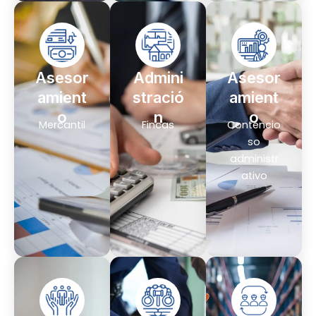
Asesor
Admini
Asesor
amient
stració
amient
o
n
o
Mercantil
Fincas
Contencio
so
administr
ativo