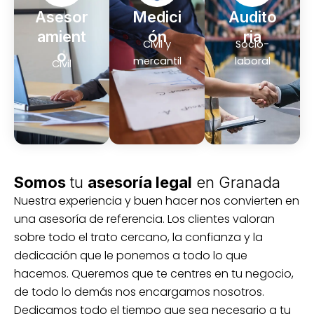
Asesor
Medici
Audito
amient
ón
ria
Civil y
Socio-
o
mercantil
laboral
Civil
Somos
tu
asesoría legal
en Granada
Nuestra experiencia y buen hacer nos convierten en
una asesoría de referencia. Los clientes valoran
sobre todo el trato cercano, la confianza y la
dedicación que le ponemos a todo lo que
hacemos. Queremos que te centres en tu negocio,
de todo lo demás nos encargamos nosotros.
Dedicamos todo el tiempo que sea necesario a tu