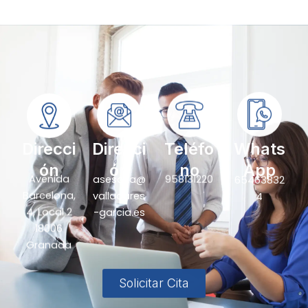
Direcci
Direcci
Teléfo
Whats
ón
ón
no
App
Avenida
asesoria@
958131220
65463832
Barcelona,
valladares
4
4, Local 2
-garcia.es
18006
Granada
Solicitar Cita