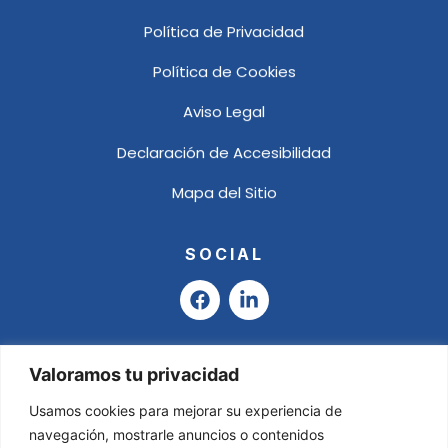
Política de Privacidad
Política de Cookies
Aviso Legal
Declaración de Accesibilidad
Mapa del Sitio
SOCIAL
F
L
a
i
c
n
e
k
b
e
Valoramos tu privacidad
o
d
o
i
Usamos cookies para mejorar su experiencia de
k
n
navegación, mostrarle anuncios o contenidos