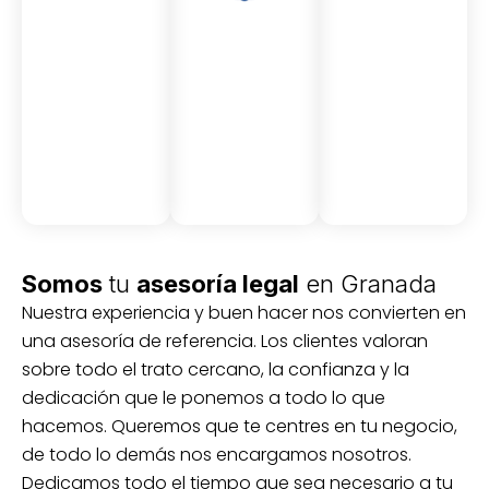
Asesor
Medici
Audito
amient
ón
ria
Civil y
Socio-
o
mercantil
laboral
Civil
Somos
tu
asesoría legal
en Granada
Nuestra experiencia y buen hacer nos convierten en
una asesoría de referencia. Los clientes valoran
sobre todo el trato cercano, la confianza y la
dedicación que le ponemos a todo lo que
hacemos. Queremos que te centres en tu negocio,
de todo lo demás nos encargamos nosotros.
Dedicamos todo el tiempo que sea necesario a tu