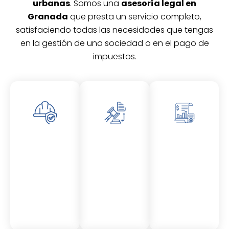
urbanas
. Somos una
asesoría legal en
Granada
que presta un servicio completo,
satisfaciendo todas las necesidades que tengas
en la gestión de una sociedad o en el pago de
impuestos.
Asesor
Asesor
Asesor
amient
amient
amient
o
o
o
Laboral
Fiscal
Contable