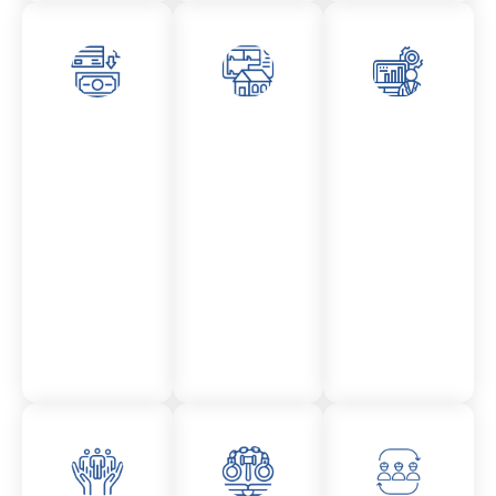
Asesor
Admini
Asesor
amient
stració
amient
o
n
o
Mercantil
Fincas
Contencio
so
administr
ativo