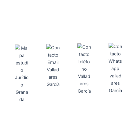
Direcci
Teléfo
Whats
ón
Direcci
asesoria@
no
App
valladares
958131220
65463832
ón
Avenida
-garcia.es
4
Barcelona,