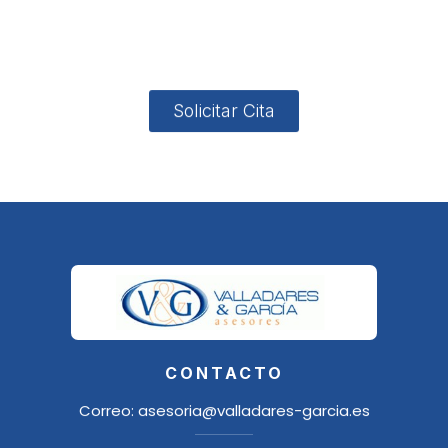
4, Local 2
18006
Granada
Solicitar Cita
CONTACTO
Correo:
asesoria@valladares-garcia.es