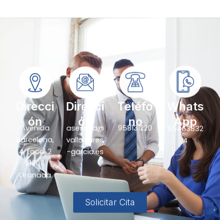
Direcci
Direcci
Teléfo
Whats
ón
ón
no
App
Avenida
asesoria@
958131220
65463832
Barcelona,
valladares
4
4, Local 2
-garcia.es
18006
Granada
Solicitar Cita