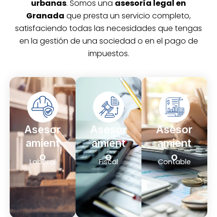
urbanas
. Somos una
asesoría legal en
Granada
que presta un servicio completo,
satisfaciendo todas las necesidades que tengas
en la gestión de una sociedad o en el pago de
impuestos.
Asesor
Asesor
Asesor
amient
amient
amient
o
o
o
Laboral
Fiscal
Contable