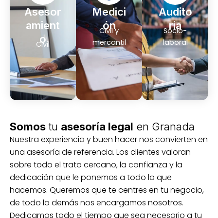
Asesor
Medici
Audito
amient
ón
ria
Civil y
Socio-
o
mercantil
laboral
Civil
Somos
tu
asesoría legal
en Granada
Nuestra experiencia y buen hacer nos convierten en
una asesoría de referencia. Los clientes valoran
sobre todo el trato cercano, la confianza y la
dedicación que le ponemos a todo lo que
hacemos. Queremos que te centres en tu negocio,
de todo lo demás nos encargamos nosotros.
Dedicamos todo el tiempo que sea necesario a tu