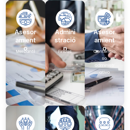
Asesor
Admini
Asesor
amient
stració
amient
o
n
o
Mercantil
Fincas
Contencio
so
administr
ativo