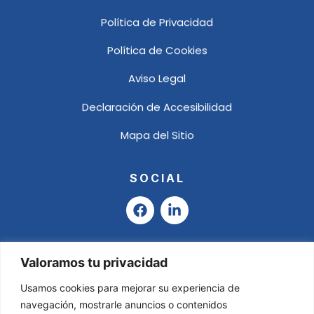
Política de Privacidad
Política de Cookies
Aviso Legal
Declaración de Accesibilidad
Mapa del Sitio
SOCIAL
F
L
a
i
c
n
e
k
b
e
Valoramos tu privacidad
o
d
o
i
Usamos cookies para mejorar su experiencia de
k
n
navegación, mostrarle anuncios o contenidos