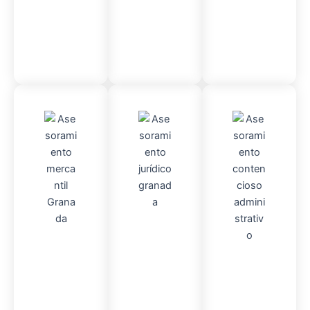
Contable
Admini
Asesor
stració
Asesor
amient
n
Fincas
amient
o
Mercantil
o
Contencio