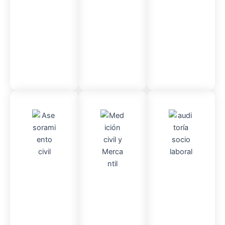
so
administr
ativo
Asesor
Audito
Medici
amient
ria
Socio-
ón
o
Civil y
laboral
Civil
mercantil