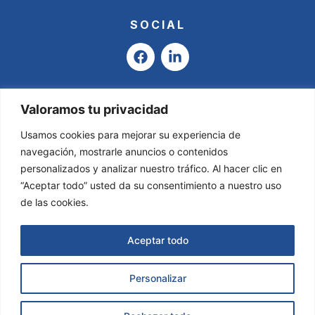
SOCIAL
F
L
a
i
c
n
e
k
b
e
Valoramos tu privacidad
o
d
o
i
Usamos cookies para mejorar su experiencia de
k
n
navegación, mostrarle anuncios o contenidos
-
personalizados y analizar nuestro tráfico. Al hacer clic en
i
“Aceptar todo” usted da su consentimiento a nuestro uso
n
de las cookies.
Aceptar todo
Personalizar
Asesoría Valladares & García © 2025
Todos
los derechos reservados.
Página Web creada por
Solicitar Información