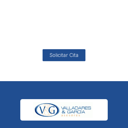
no
App
valladares
958131220
65463832
ón
Avenida
-garcia.es
4
Barcelona,
4, Local 2
18006
Granada
Solicitar Cita