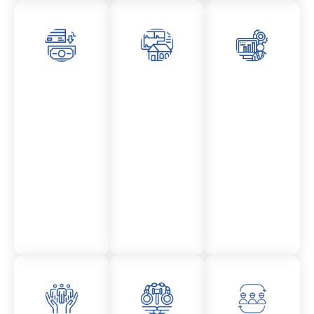
Asesor
Admini
Asesor
amient
stració
amient
o
n
o
Mercantil
Fincas
Contencio
so
administr
ativo