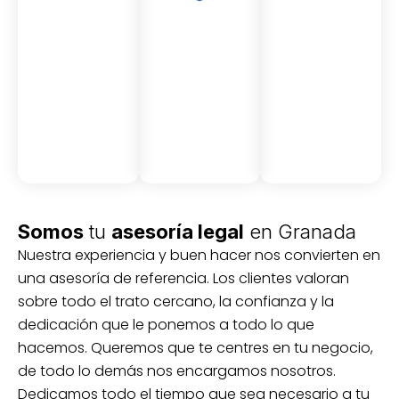
Asesor
Medici
Audito
amient
ón
ria
Civil y
Socio-
o
mercantil
laboral
Civil
Somos
tu
asesoría legal
en Granada
Nuestra experiencia y buen hacer nos convierten en
una asesoría de referencia. Los clientes valoran
sobre todo el trato cercano, la confianza y la
dedicación que le ponemos a todo lo que
hacemos. Queremos que te centres en tu negocio,
de todo lo demás nos encargamos nosotros.
Dedicamos todo el tiempo que sea necesario a tu