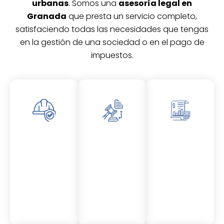
urbanas
. Somos una
asesoría legal en
Granada
que presta un servicio completo,
satisfaciendo todas las necesidades que tengas
en la gestión de una sociedad o en el pago de
impuestos.
Asesor
Asesor
Asesor
amient
amient
amient
o
o
o
Laboral
Fiscal
Contable