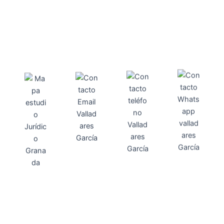
Direcci
Teléfo
Whats
ón
Direcci
asesoria@
no
App
valladares
958131220
65463832
ón
Avenida
-garcia.es
4
Barcelona,