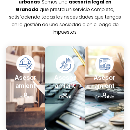
urbanas
. Somos una
asesoría legal en
Granada
que presta un servicio completo,
satisfaciendo todas las necesidades que tengas
en la gestión de una sociedad o en el pago de
impuestos.
Asesor
Asesor
Asesor
amient
amient
amient
o
o
o
Laboral
Fiscal
Contable