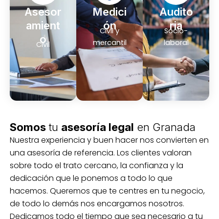
Asesor
Medici
Audito
amient
ón
ria
Civil y
Socio-
o
mercantil
laboral
Civil
Somos
tu
asesoría legal
en Granada
Nuestra experiencia y buen hacer nos convierten en
una asesoría de referencia. Los clientes valoran
sobre todo el trato cercano, la confianza y la
dedicación que le ponemos a todo lo que
hacemos. Queremos que te centres en tu negocio,
de todo lo demás nos encargamos nosotros.
Dedicamos todo el tiempo que sea necesario a tu