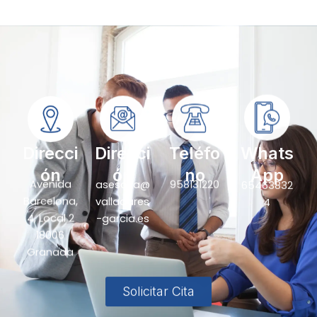
Direcci
Direcci
Teléfo
Whats
ón
ón
no
App
Avenida
asesoria@
958131220
65463832
Barcelona,
valladares
4
4, Local 2
-garcia.es
18006
Granada
Solicitar Cita