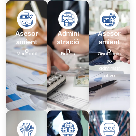
Asesor
Admini
Asesor
amient
stració
amient
o
n
o
Mercantil
Fincas
Contencio
so
administr
ativo