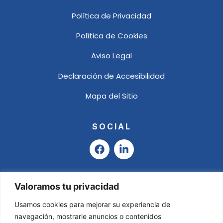
Política de Privacidad
Política de Cookies
Aviso Legal
Declaración de Accesibilidad
Mapa del Sitio
SOCIAL
F
L
a
i
c
n
e
k
b
e
Valoramos tu privacidad
o
d
o
i
Usamos cookies para mejorar su experiencia de
k
n
navegación, mostrarle anuncios o contenidos