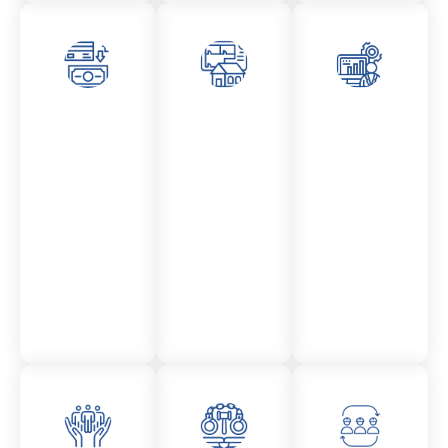
Asesor
Admini
Asesor
amient
stració
amient
o
n
o
Mercantil
Fincas
Contencio
so
administr
ativo