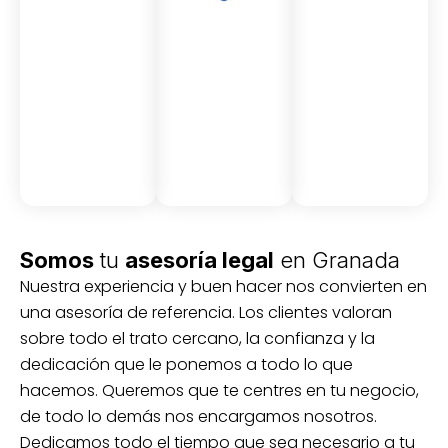
Asesor
Medici
Audito
amient
ón
ria
Civil y
Socio-
o
mercantil
laboral
Civil
Somos
tu
asesoría legal
en Granada
Nuestra experiencia y buen hacer nos convierten en
una asesoría de referencia. Los clientes valoran
sobre todo el trato cercano, la confianza y la
dedicación que le ponemos a todo lo que
hacemos. Queremos que te centres en tu negocio,
de todo lo demás nos encargamos nosotros.
Dedicamos todo el tiempo que sea necesario a tu