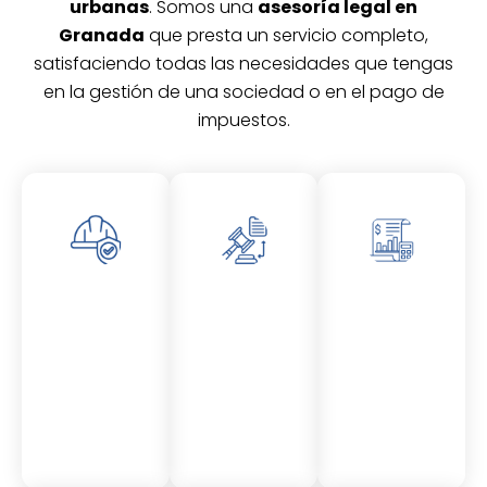
urbanas
. Somos una
asesoría legal en
Granada
que presta un servicio completo,
satisfaciendo todas las necesidades que tengas
en la gestión de una sociedad o en el pago de
impuestos.
Asesor
Asesor
Asesor
amient
amient
amient
o
o
o
Laboral
Fiscal
Contable