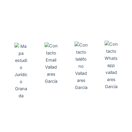
Direcci
Teléfo
Whats
ón
Direcci
asesoria@
no
App
valladares
958131220
65463832
ón
Avenida
-garcia.es
4
Barcelona,