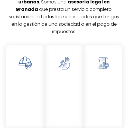
urbanas
. Somos una
asesoría legal en
Granada
que presta un servicio completo,
satisfaciendo todas las necesidades que tengas
en la gestión de una sociedad o en el pago de
impuestos.
Asesor
Asesor
Asesor
amient
amient
amient
o
o
o
Laboral
Fiscal
Contable