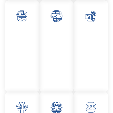
Asesor
Admini
Asesor
amient
stració
amient
o
n
o
Mercantil
Fincas
Contencio
so
administr
ativo