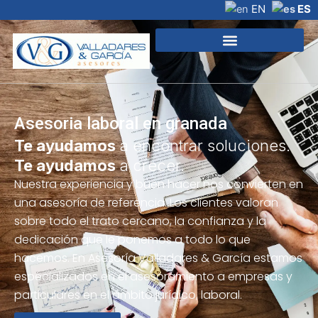
Ir
EN
ES
al
contenido
Asesoria laboral en granada
Te ayudamos
a encontrar soluciones.
Te ayudamos
a crecer.
Nuestra experiencia y buen hacer nos convierten en
una asesoría de referencia. Los clientes valoran
sobre todo el trato cercano, la confianza y la
dedicación que le ponemos a todo lo que
hacemos. En Asesoría Valladares & García estamos
especializados en el asesoramiento a empresas y
particulares en el ámbito jurídico, laboral.