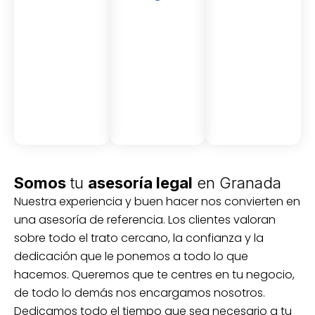
Asesor
Medici
Audito
amient
ón
ria
Civil y
Socio-
o
mercantil
laboral
Civil
Somos
tu
asesoría legal
en Granada
Nuestra experiencia y buen hacer nos convierten en
una asesoría de referencia. Los clientes valoran
sobre todo el trato cercano, la confianza y la
dedicación que le ponemos a todo lo que
hacemos. Queremos que te centres en tu negocio,
de todo lo demás nos encargamos nosotros.
Dedicamos todo el tiempo que sea necesario a tu