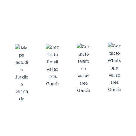
Direcci
Teléfo
Whats
ón
Direcci
asesoria@
no
App
valladares
958131220
65463832
ón
Avenida
-garcia.es
4
Barcelona,