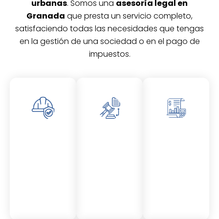
urbanas
. Somos una
asesoría legal en
Granada
que presta un servicio completo,
satisfaciendo todas las necesidades que tengas
en la gestión de una sociedad o en el pago de
impuestos.
Asesor
Asesor
Asesor
amient
amient
amient
o
o
o
Laboral
Fiscal
Contable