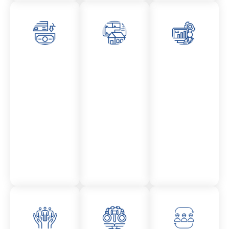
Asesor
Admini
Asesor
amient
stració
amient
o
n
o
Mercantil
Fincas
Contencio
so
administr
ativo