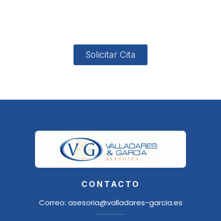
4, Local 2
18006
Granada
Solicitar Cita
CONTACTO
Correo:
asesoria@valladares-garcia.es