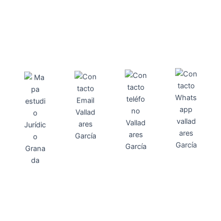
Direcci
Teléfo
Whats
ón
Direcci
asesoria@
no
App
valladares
958131220
65463832
ón
Avenida
-garcia.es
4
Barcelona,