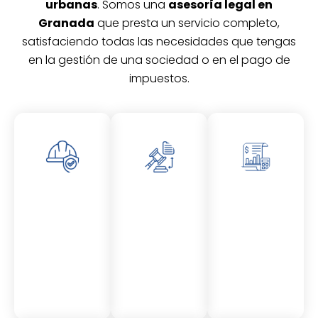
urbanas
. Somos una
asesoría legal en
Granada
que presta un servicio completo,
satisfaciendo todas las necesidades que tengas
en la gestión de una sociedad o en el pago de
impuestos.
Asesor
Asesor
Asesor
amient
amient
amient
o
o
o
Laboral
Fiscal
Contable