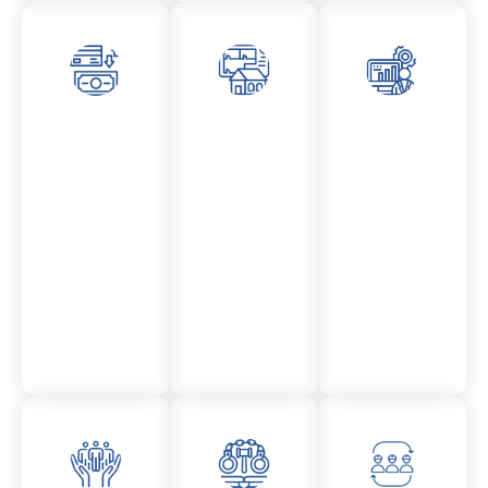
Asesor
Admini
Asesor
amient
stració
amient
o
n
o
Mercantil
Fincas
Contencio
so
administr
ativo