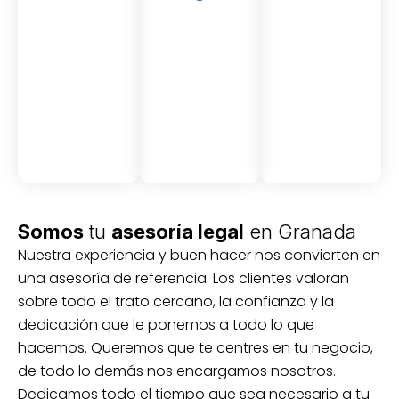
Asesor
Medici
Audito
amient
ón
ria
Civil y
Socio-
o
mercantil
laboral
Civil
Somos
tu
asesoría legal
en Granada
Nuestra experiencia y buen hacer nos convierten en
una asesoría de referencia. Los clientes valoran
sobre todo el trato cercano, la confianza y la
dedicación que le ponemos a todo lo que
hacemos. Queremos que te centres en tu negocio,
de todo lo demás nos encargamos nosotros.
Dedicamos todo el tiempo que sea necesario a tu