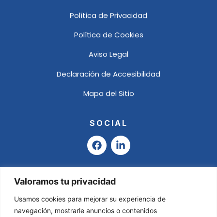
Política de Privacidad
Política de Cookies
Aviso Legal
Declaración de Accesibilidad
Mapa del Sitio
SOCIAL
F
L
a
i
c
n
e
k
b
e
Valoramos tu privacidad
o
d
o
i
Usamos cookies para mejorar su experiencia de
k
n
navegación, mostrarle anuncios o contenidos