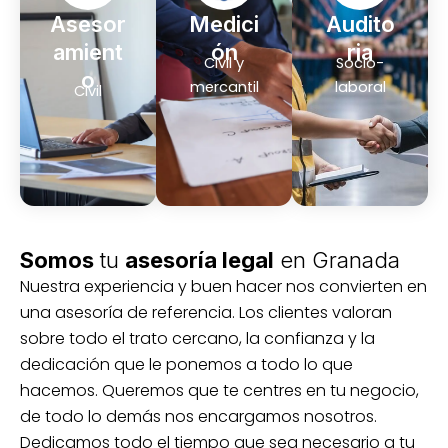
Asesor
Medici
Audito
amient
ón
ria
Civil y
Socio-
o
mercantil
laboral
Civil
Somos
tu
asesoría legal
en Granada
Nuestra experiencia y buen hacer nos convierten en
una asesoría de referencia. Los clientes valoran
sobre todo el trato cercano, la confianza y la
dedicación que le ponemos a todo lo que
hacemos. Queremos que te centres en tu negocio,
de todo lo demás nos encargamos nosotros.
Dedicamos todo el tiempo que sea necesario a tu