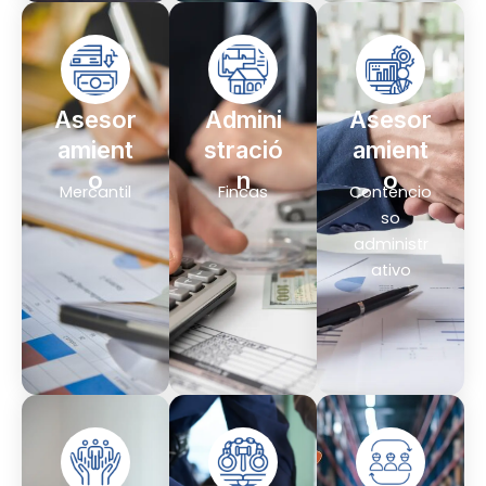
Asesor
Admini
Asesor
amient
stració
amient
o
n
o
Mercantil
Fincas
Contencio
so
administr
ativo