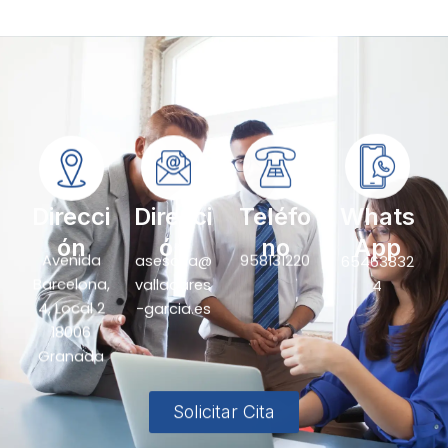
Direcci
Direcci
Teléfo
Whats
ón
ón
no
App
Avenida
asesoria@
958131220
65463832
Barcelona,
valladares
4
4, Local 2
-garcia.es
18006
Granada
Solicitar Cita