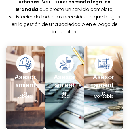
urbanas
. Somos una
asesoría legal en
Granada
que presta un servicio completo,
satisfaciendo todas las necesidades que tengas
en la gestión de una sociedad o en el pago de
impuestos.
Asesor
Asesor
Asesor
amient
amient
amient
o
o
o
Laboral
Fiscal
Contable