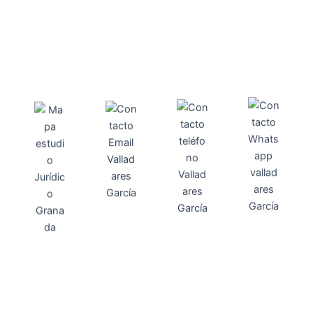
Direcci
Teléfo
Whats
ón
Direcci
asesoria@
no
App
valladares
958131220
65463832
ón
Avenida
-garcia.es
4
Barcelona,