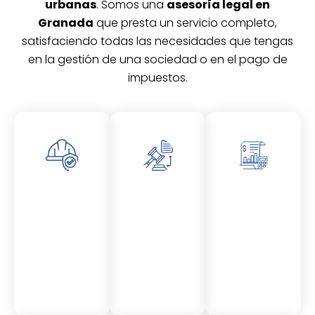
urbanas
. Somos una
asesoría legal en
Granada
que presta un servicio completo,
satisfaciendo todas las necesidades que tengas
en la gestión de una sociedad o en el pago de
impuestos.
Asesor
Asesor
Asesor
amient
amient
amient
o
o
o
Laboral
Fiscal
Contable