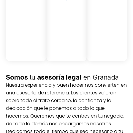
Asesor
Medici
Audito
amient
ón
ria
Civil y
Socio-
o
mercantil
laboral
Civil
Somos
tu
asesoría legal
en Granada
Nuestra experiencia y buen hacer nos convierten en
una asesoría de referencia. Los clientes valoran
sobre todo el trato cercano, la confianza y la
dedicación que le ponemos a todo lo que
hacemos. Queremos que te centres en tu negocio,
de todo lo demás nos encargamos nosotros.
Dedicamos todo el tiempo que sea necesario a tu