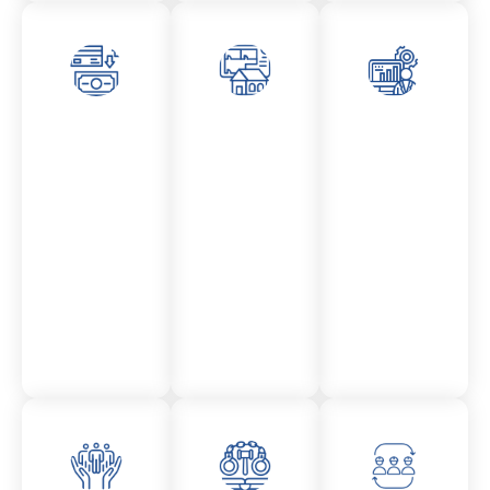
Asesor
Admini
Asesor
amient
stració
amient
o
n
o
Mercantil
Fincas
Contencio
so
administr
ativo