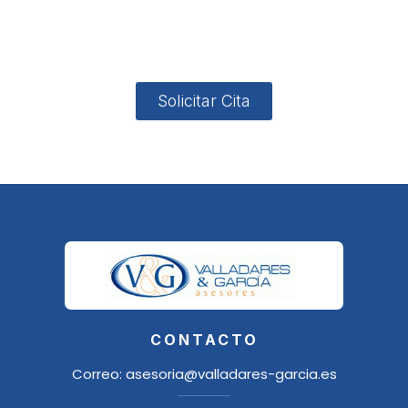
4, Local 2
18006
Granada
Solicitar Cita
CONTACTO
Correo:
asesoria@valladares-garcia.es