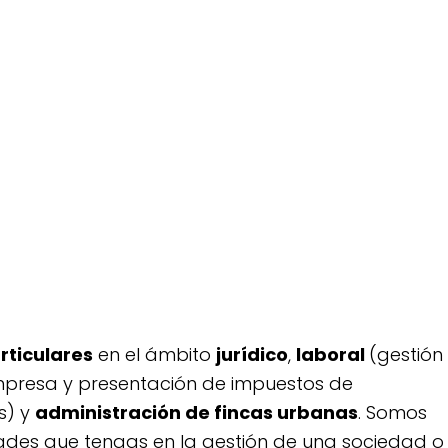
 sobre todo el trato cercano, la confianza y la
ecializados en el asesoramiento a empresas y
a
ticulares
en el ámbito
jurídico
,
laboral
(gestión
empresa y presentación de impuestos de
s) y
administración de fincas urbanas
. Somos
dades que tengas en la gestión de una sociedad o