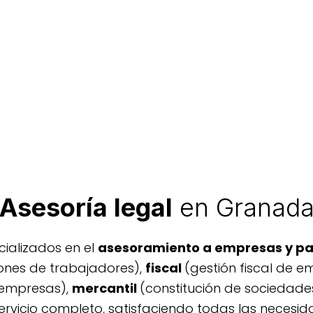
ntrar soluciones.
er.
n una asesoría de referencia. Los clientes valoran
s. En Asesoría Valladares & García estamos esp
Asesoría legal
en Granad
ializados en el
asesoramiento a empresas y par
ones de trabajadores),
fiscal
(gestión fiscal de 
 empresas),
mercantil
(constitución de sociedade
ervicio completo, satisfaciendo todas las necesi