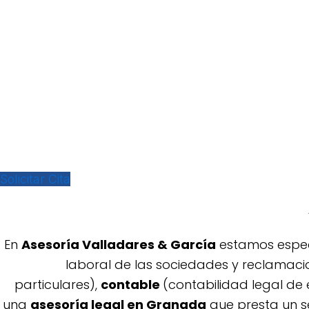
Te ayudamos
a enco
Te ayudamos
a crec
Nuestra experiencia y buen hacer nos convierten e
dedicación que le ponemos a todo lo que hacemo
particulares en el ámbito jurídico, laboral.
Solicitar Cita
En
Asesoría
Vallada
res & García
estamos espec
laboral de las sociedades y reclamaci
particulares),
contable
(contabilidad legal de
una
asesoría legal en Granada
que presta un s